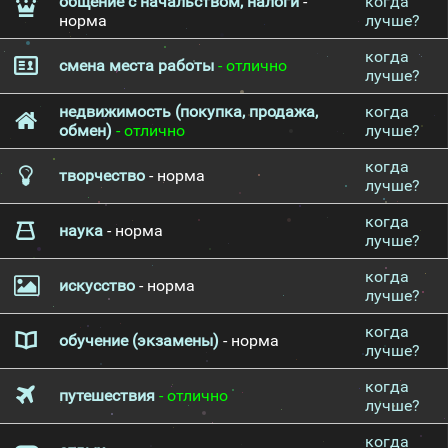
общение с начальством, налоги
-
когда
норма
лучше?
когда
смена места работы
- отлично
лучше?
недвижимость (покупка, продажа,
когда
обмен)
- отлично
лучше?
когда
творчество
- норма
лучше?
когда
наука
- норма
лучше?
когда
искусство
- норма
лучше?
когда
обучение (экзамены)
- норма
лучше?
когда
путешествия
- отлично
лучше?
когда