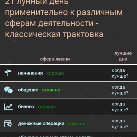
21 лунный день
применительно к различным
сферам деятельности -
классическая трактовка
лучшие
сфера жизни
дни
когда
начинания
- хорошо
лучше?
когда
общение
- отлично
лучше?
когда
бизнес
- хорошо
лучше?
когда
денежные операции
- хорошо
лучше?