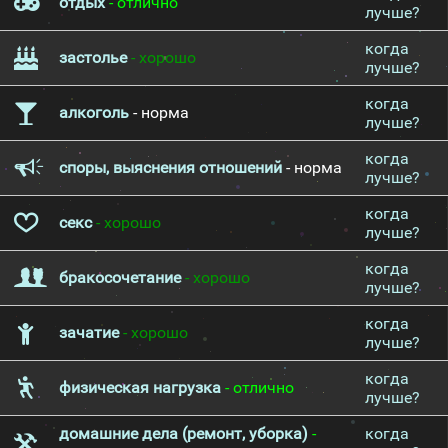
отдых
- отлично
лучше?
когда
застолье
- хорошо
лучше?
когда
алкоголь
- норма
лучше?
когда
споры, выяснения отношений
- норма
лучше?
когда
секс
- хорошо
лучше?
когда
бракосочетание
- хорошо
лучше?
когда
зачатие
- хорошо
лучше?
когда
физическая нагрузка
- отлично
лучше?
домашние дела (ремонт, уборка)
-
когда