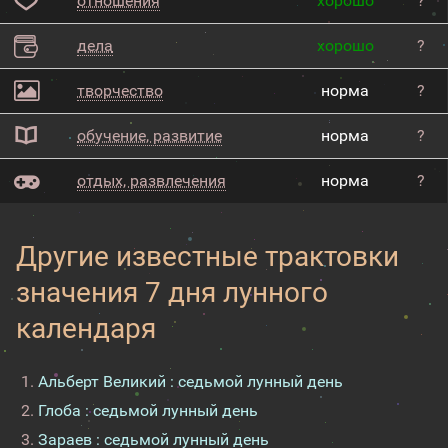
отношения
хорошо
?
дела
хорошо
?
творчество
норма
?
обучение, развитие
норма
?
отдых, развлечения
норма
?
Другие известные трактовки
значения 7 дня лунного
календаря
Альберт Великий : седьмой лунный день
Глоба : седьмой лунный день
Зараев : седьмой лунный день