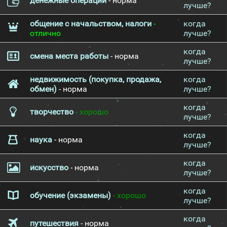
денежные операции
- норма
лучше?
общение с начальством, налоги
-
когда
отлично
лучше?
когда
смена места работы
- норма
лучше?
недвижимость (покупка, продажа,
когда
обмен)
- норма
лучше?
когда
творчество
- хорошо
лучше?
когда
наука
- норма
лучше?
когда
искусство
- норма
лучше?
когда
обучение (экзамены)
- хорошо
лучше?
когда
путешествия
- норма