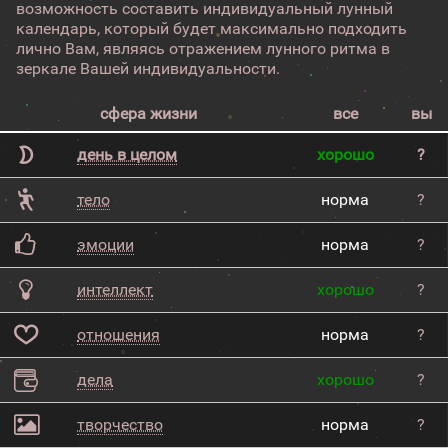
возможность составить индивидуальный лунный
календарь, который будет максимально подходить
лично Вам, являясь отражением лунного ритма в
зеркале Вашей индивидуальности.
сфера жизни
все
вы
день в целом
хорошо
?
тело
норма
?
эмоции
норма
?
интеллект
хорошо
?
отношения
норма
?
дела
хорошо
?
творчество
норма
?