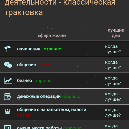
деятельности - классическая
трактовка
лучшие
сфера жизни
дни
когда
начинания
- отлично
лучше?
когда
общение
- плохо
лучше?
когда
бизнес
- хорошо
лучше?
когда
денежные операции
- хорошо
лучше?
общение с начальством, налоги
-
когда
плохо
лучше?
когда
смена места работы
- хорошо