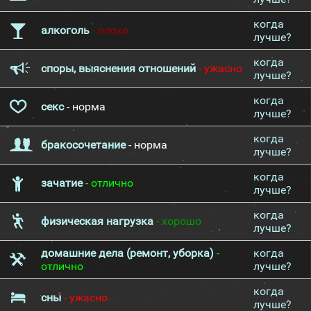
когда
алкоголь
- плохо
лучше?
когда
споры, выяснения отношений
- ужасно
лучше?
когда
секс
- норма
лучше?
когда
бракосочетание
- норма
лучше?
когда
зачатие
- отлично
лучше?
когда
физическая нагрузка
- хорошо
лучше?
домашние дела (ремонт, уборка)
-
когда
отлично
лучше?
когда
сны
- ужасно
лучше?