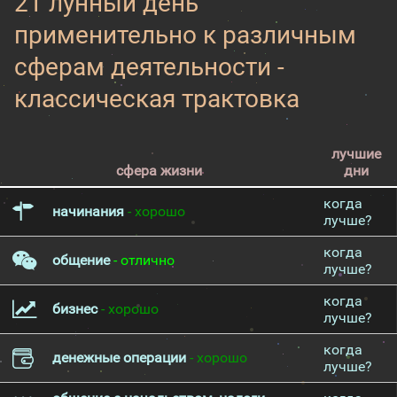
21 лунный день
применительно к различным
сферам деятельности -
классическая трактовка
лучшие
сфера жизни
дни
когда
начинания
- хорошо
лучше?
когда
общение
- отлично
лучше?
когда
бизнес
- хорошо
лучше?
когда
денежные операции
- хорошо
лучше?