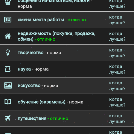
общение с начальством, налоги
-
когда
норма
лучше?
когда
смена места работы
- отлично
лучше?
недвижимость (покупка, продажа,
когда
обмен)
- отлично
лучше?
когда
творчество
- норма
лучше?
когда
наука
- норма
лучше?
когда
искусство
- норма
лучше?
когда
обучение (экзамены)
- норма
лучше?
когда
путешествия
- отлично
лучше?
когда