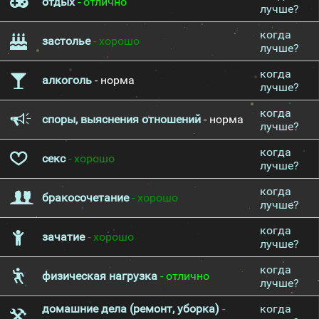
отдых
- отлично
лучше?
когда
застолье
- хорошо
лучше?
когда
алкоголь
- норма
лучше?
когда
споры, выяснения отношений
- норма
лучше?
когда
секс
- хорошо
лучше?
когда
бракосочетание
- хорошо
лучше?
когда
зачатие
- хорошо
лучше?
когда
физическая нагрузка
- отлично
лучше?
домашние дела (ремонт, уборка)
-
когда