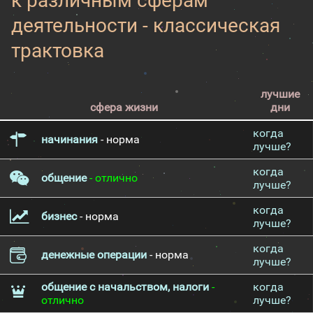
к различным сферам
деятельности - классическая
трактовка
лучшие
сфера жизни
дни
когда
начинания
- норма
лучше?
когда
общение
- отлично
лучше?
когда
бизнес
- норма
лучше?
когда
денежные операции
- норма
лучше?
общение с начальством, налоги
-
когда
отлично
лучше?