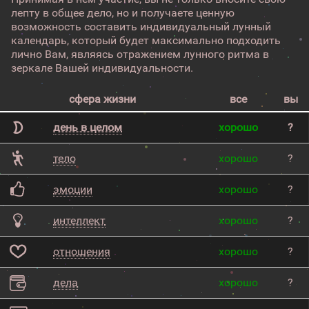
лепту в общее дело, но и получаете ценную
возможность составить индивидуальный лунный
календарь, который будет максимально подходить
лично Вам, являясь отражением лунного ритма в
зеркале Вашей индивидуальности.
сфера жизни
все
вы
день в целом
хорошо
?
тело
хорошо
?
эмоции
хорошо
?
интеллект
хорошо
?
отношения
хорошо
?
дела
хорошо
?