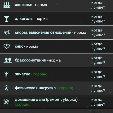
когда
застолье
- норма
лучше?
когда
алкоголь
- норма
лучше?
когда
споры, выяснения отношений
- норма
лучше?
когда
секс
- норма
лучше?
когда
бракосочетание
- норма
лучше?
когда
зачатие
- хорошо
лучше?
когда
физическая нагрузка
- хорошо
лучше?
домашние дела (ремонт, уборка)
-
когда
хорошо
лучше?