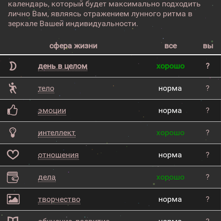
календарь, который будет максимально подходить
лично Вам, являясь отражением лунного ритма в
зеркале Вашей индивидуальности.
сфера жизни
все
вы
день в целом
хорошо
?
тело
норма
?
эмоции
норма
?
интеллект
хорошо
?
отношения
норма
?
дела
хорошо
?
творчество
норма
?