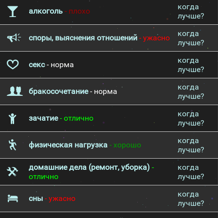
когда
алкоголь
- плохо
лучше?
когда
споры, выяснения отношений
- ужасно
лучше?
когда
секс
- норма
лучше?
когда
бракосочетание
- норма
лучше?
когда
зачатие
- отлично
лучше?
когда
физическая нагрузка
- хорошо
лучше?
домашние дела (ремонт, уборка)
-
когда
отлично
лучше?
когда
сны
- ужасно
лучше?