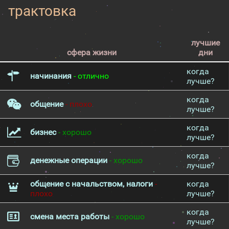
трактовка
лучшие
сфера жизни
дни
когда
начинания
- отлично
лучше?
когда
общение
- плохо
лучше?
когда
бизнес
- хорошо
лучше?
когда
денежные операции
- хорошо
лучше?
общение с начальством, налоги
-
когда
плохо
лучше?
когда
смена места работы
- хорошо
лучше?