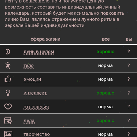
лепту в общее дело, но и получаете ценную
возможность составить индивидуальный лунный
календарь, который будет максимально подходить
лично Вам, являясь отражением лунного ритма в
зеркале Вашей индивидуальности.
сфера жизни
все
вы
день в целом
хорошо
?
тело
норма
?
эмоции
норма
?
интеллект
хорошо
?
отношения
норма
?
дела
хорошо
?
творчество
норма
?