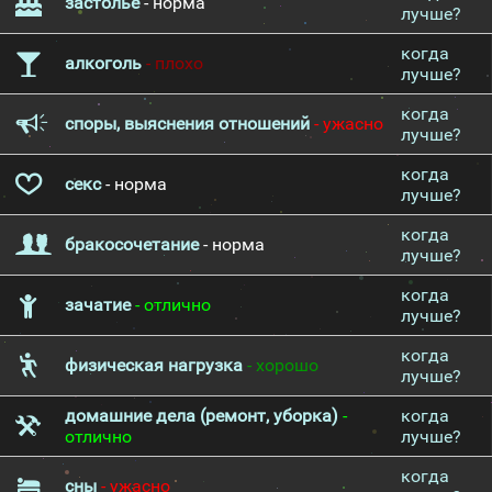
застолье
- норма
лучше?
когда
алкоголь
- плохо
лучше?
когда
споры, выяснения отношений
- ужасно
лучше?
когда
секс
- норма
лучше?
когда
бракосочетание
- норма
лучше?
когда
зачатие
- отлично
лучше?
когда
физическая нагрузка
- хорошо
лучше?
домашние дела (ремонт, уборка)
-
когда
отлично
лучше?
когда
сны
- ужасно