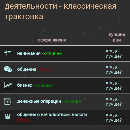
деятельности - классическая
трактовка
лучшие
сфера жизни
дни
когда
начинания
- отлично
лучше?
когда
общение
- плохо
лучше?
когда
бизнес
- хорошо
лучше?
когда
денежные операции
- хорошо
лучше?
общение с начальством, налоги
-
когда
плохо
лучше?