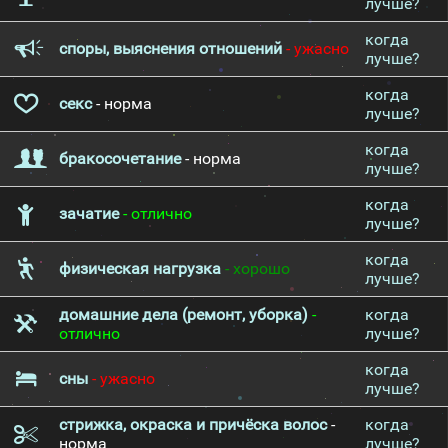
лучше?
когда
споры, выяснения отношений
- ужасно
лучше?
когда
секс
- норма
лучше?
когда
бракосочетание
- норма
лучше?
когда
зачатие
- отлично
лучше?
когда
физическая нагрузка
- хорошо
лучше?
домашние дела (ремонт, уборка)
-
когда
отлично
лучше?
когда
сны
- ужасно
лучше?
стрижка, окраска и причёска волос
-
когда
норма
лучше?