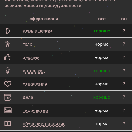
зеркале Вашей индивидуальности.
сфера жизни
все
вы
день в целом
хорошо
?
тело
норма
?
эмоции
норма
?
интеллект
хорошо
?
отношения
норма
?
дела
хорошо
?
творчество
норма
?
обучение, развитие
норма
?