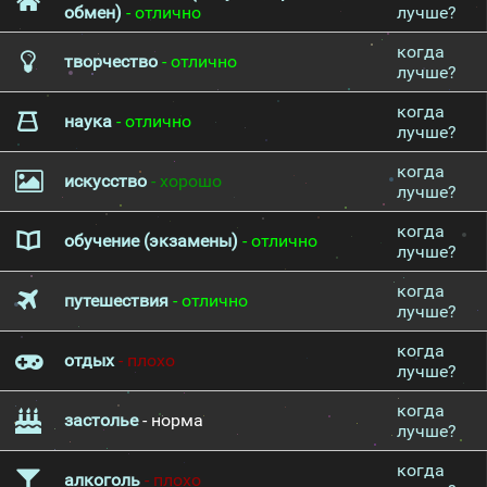
обмен)
- отлично
лучше?
когда
творчество
- отлично
лучше?
когда
наука
- отлично
лучше?
когда
искусство
- хорошо
лучше?
когда
обучение (экзамены)
- отлично
лучше?
когда
путешествия
- отлично
лучше?
когда
отдых
- плохо
лучше?
когда
застолье
- норма
лучше?
когда
алкоголь
- плохо