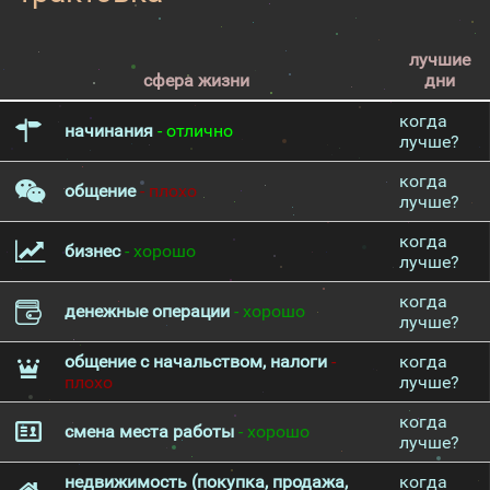
лучшие
сфера жизни
дни
когда
начинания
- отлично
лучше?
когда
общение
- плохо
лучше?
когда
бизнес
- хорошо
лучше?
когда
денежные операции
- хорошо
лучше?
общение с начальством, налоги
-
когда
плохо
лучше?
когда
смена места работы
- хорошо
лучше?
недвижимость (покупка, продажа,
когда