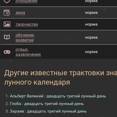
отношения
норма
дела
норма
творчество
норма
обучение,
норма
развитие
отдых,
норма
развлечения
Другие известные трактовки зн
лунного календаря
Альберт Великий : двадцать третий лунный день
Глоба : двадцать третий лунный день
Зараев : двадцать третий лунный день