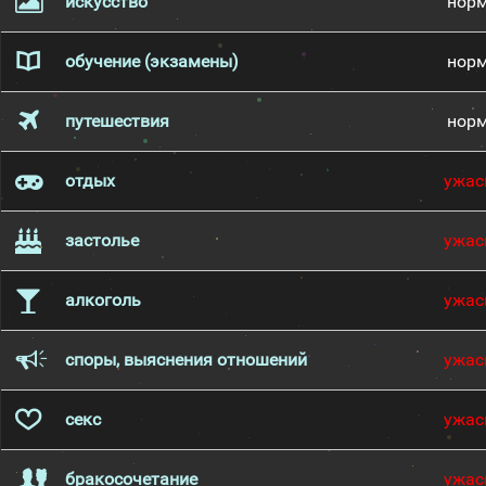
искусство
нор
обучение (экзамены)
нор
путешествия
нор
отдых
ужас
застолье
ужас
алкоголь
ужас
споры, выяснения отношений
ужас
секс
ужас
бракосочетание
ужас