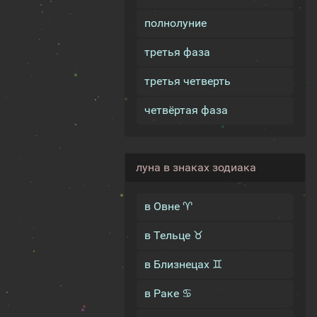
полнолуние
третья фаза
третья четверть
четвёртая фаза
луна в знаках зодиака
в Овне ♈
в Тельце ♉
в Близнецах ♊
в Раке ♋