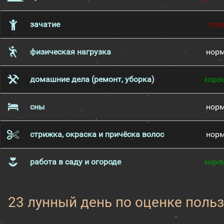
зачатие
пло
физическая нагрузка
нор
домашние дела (ремонт, уборка)
хоро
сны
нор
стрижка, окраска и причёска волос
нор
работа в саду и огороде
хоро
23 лунный день по оценке поль