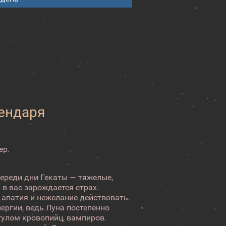
лендаря
ер.
переди дни Гекаты — тяжелые,
 в вас зарождается страх.
 апатия и нежелание действовать.
нергии, ведь Луна постепенно
гулом кровопийц, вампиров.