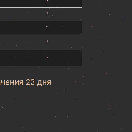
?
?
?
?
?
ачения 23 дня