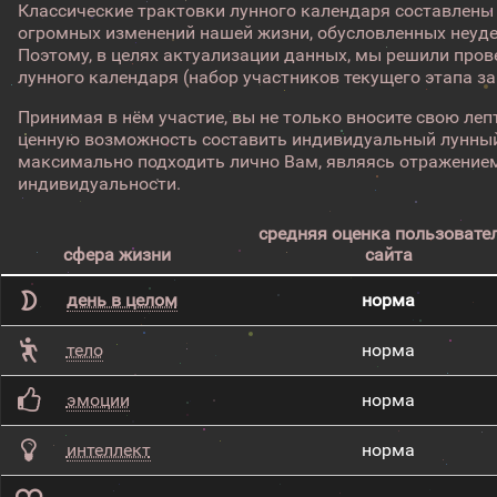
Классические трактовки лунного календаря составлены
огромных изменений нашей жизни, обусловленных неуд
Поэтому, в целях актуализации данных, мы решили про
лунного календаря (набор участников текущего этапа з
Принимая в нём участие, вы не только вносите свою лепт
ценную возможность составить индивидуальный лунный
максимально подходить лично Вам, являясь отражением
индивидуальности.
средняя оценка пользовате
сфера жизни
сайта
день в целом
норма
тело
норма
эмоции
норма
интеллект
норма