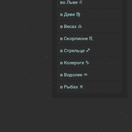
во Льве ♌
в Деве ♍
в Весах ♎
в Скорпионе ♏
в Стрельце ♐
в Козероге ♑
в Водолее ♒
в Рыбах ♓