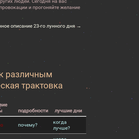
ругих людей. Сегодня на вас
 провокации и прогоняйте желание
нное описание 23-го лунного дня →
 к различным
еская трактовка
вие
ы
подробности
лучшие дни
когда
хо
почему?
лучше?