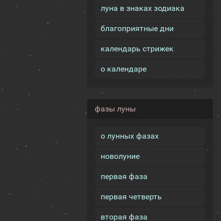
луна в знаках зодиака
благоприятные дни
календарь стрижек
о календаре
фазы луны
о лунных фазах
новолуние
первая фаза
первая четверть
вторая фаза