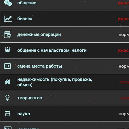
общение
ужас
бизнес
ужас
денежные операции
нор
общение с начальством, налоги
ужас
смена места работы
нор
недвижимость (покупка, продажа,
пло
обмен)
творчество
пло
наука
нор