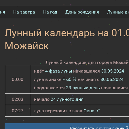
дня
На завтра
На год
День рождения
Лунные д
Лунный календарь на 01.0
Можайск
Лунный календарь для города Можайс
идёт
4 фаза луны
начавшаяся
30.05.2024
00:00
луна в знаке
Рыб ♓
начиная с
30.05.2024
продолжается
23 лунный день
начавшийся
02:03
начало
24 лунного дня
07:27
луна переходит в знак
Овна ♈
Рассчитать другой лунный