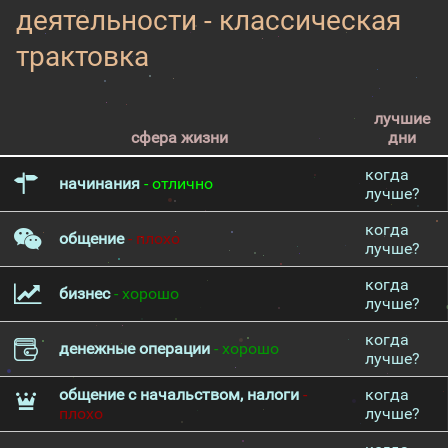
деятельности - классическая
трактовка
лучшие
сфера жизни
дни
когда
начинания
- отлично
лучше?
когда
общение
- плохо
лучше?
когда
бизнес
- хорошо
лучше?
когда
денежные операции
- хорошо
лучше?
общение с начальством, налоги
-
когда
плохо
лучше?