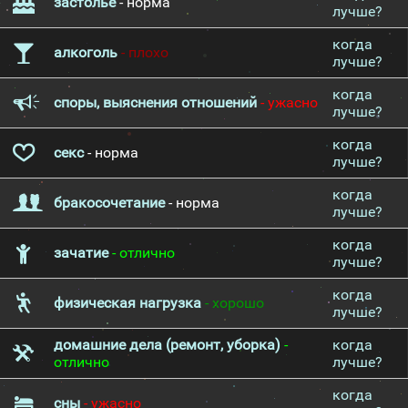
застолье
- норма
лучше?
когда
алкоголь
- плохо
лучше?
когда
споры, выяснения отношений
- ужасно
лучше?
когда
секс
- норма
лучше?
когда
бракосочетание
- норма
лучше?
когда
зачатие
- отлично
лучше?
когда
физическая нагрузка
- хорошо
лучше?
домашние дела (ремонт, уборка)
-
когда
отлично
лучше?
когда
сны
- ужасно