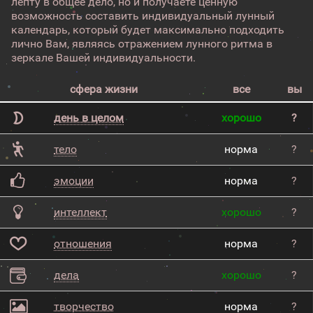
лепту в общее дело, но и получаете ценную
возможность составить индивидуальный лунный
календарь, который будет максимально подходить
лично Вам, являясь отражением лунного ритма в
зеркале Вашей индивидуальности.
сфера жизни
все
вы
день в целом
хорошо
?
тело
норма
?
эмоции
норма
?
интеллект
хорошо
?
отношения
норма
?
дела
хорошо
?
творчество
норма
?