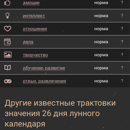
эмоции
норма
?
интеллект
норма
?
отношения
норма
?
дела
норма
?
творчество
норма
?
обучение, развитие
норма
?
отдых, развлечения
норма
?
Другие известные трактовки
значения 26 дня лунного
календаря