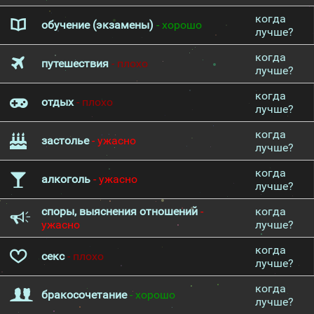
когда
обучение (экзамены)
- хорошо
лучше?
когда
путешествия
- плохо
лучше?
когда
отдых
- плохо
лучше?
когда
застолье
- ужасно
лучше?
когда
алкоголь
- ужасно
лучше?
споры, выяснения отношений
-
когда
ужасно
лучше?
когда
секс
- плохо
лучше?
когда
бракосочетание
- хорошо
лучше?