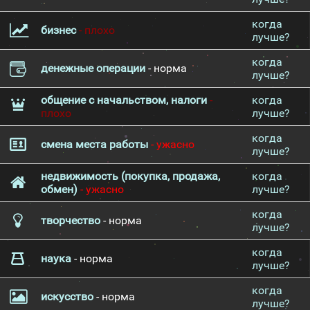
когда
бизнес
- плохо
лучше?
когда
денежные операции
- норма
лучше?
общение с начальством, налоги
-
когда
плохо
лучше?
когда
смена места работы
- ужасно
лучше?
недвижимость (покупка, продажа,
когда
обмен)
- ужасно
лучше?
когда
творчество
- норма
лучше?
когда
наука
- норма
лучше?
когда
искусство
- норма
лучше?