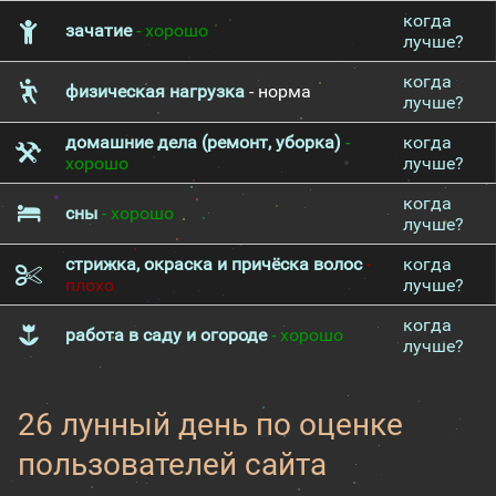
когда
зачатие
- хорошо
лучше?
когда
физическая нагрузка
- норма
лучше?
домашние дела (ремонт, уборка)
-
когда
хорошо
лучше?
когда
сны
- хорошо
лучше?
стрижка, окраска и причёска волос
-
когда
плохо
лучше?
когда
работа в саду и огороде
- хорошо
лучше?
26 лунный день по оценке
пользователей сайта