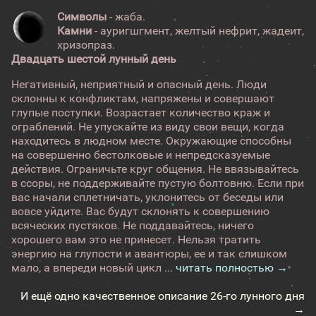
Символы
- жаба.
Камни
- ауригшгмент, желтый нефрит, жадеит,
хризопраз.
Двадцать шестой лунный день
Негативный, неприятный и опасный день. Люди
склонны к конфликтам, напряжены и совершают
глупые поступки. Возрастает количество краж и
ограблений. Не упускайте из виду свои вещи, когда
находитесь в людном месте. Окружающие способны
на совершенно бестолковые и непредсказуемые
действия. Ограничьте круг общения. Не ввязывайтесь
в ссоры, не поддерживайте пустую болтовню. Если при
вас начали сплетничать, уклонитесь от беседы или
вовсе уйдите. Вас будут склонять к совершению
всяческих пустяков. Не поддавайтесь, ничего
хорошего вам это не принесет. Нельзя тратить
энергию на глупости и авантюры, ее и так слишком
мало, а впереди новый цикл ...
читать полностью →
И ещё одно качественное описание 26-го лунного дня
→