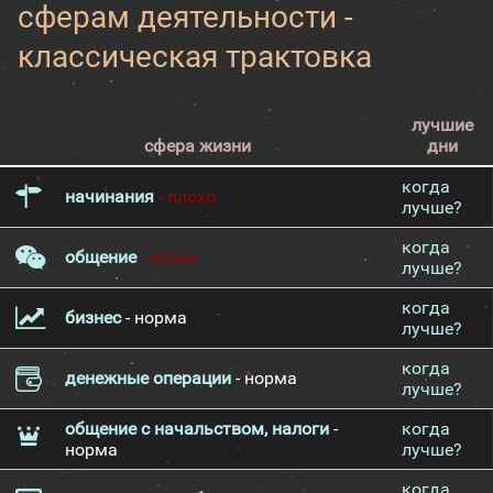
сферам деятельности -
классическая трактовка
лучшие
сфера жизни
дни
когда
начинания
- плохо
лучше?
когда
общение
- плохо
лучше?
когда
бизнес
- норма
лучше?
когда
денежные операции
- норма
лучше?
общение с начальством, налоги
-
когда
норма
лучше?
когда