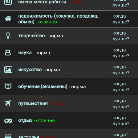
смена места работы
- плохо
лучше?
недвижимость (покупка, продажа,
когда
обмен)
- отлично
лучше?
когда
творчество
- норма
лучше?
когда
наука
- норма
лучше?
когда
искусство
- норма
лучше?
когда
обучение (экзамены)
- норма
лучше?
когда
путешествия
- плохо
лучше?
когда
отдых
- отлично
лучше?
когда
застолье
- плохо