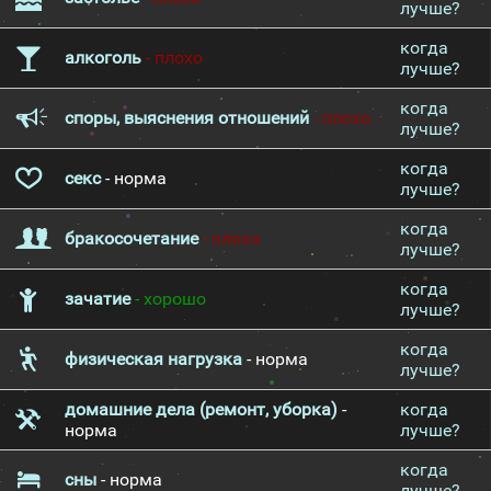
лучше?
когда
алкоголь
- плохо
лучше?
когда
споры, выяснения отношений
- плохо
лучше?
когда
секс
- норма
лучше?
когда
бракосочетание
- плохо
лучше?
когда
зачатие
- хорошо
лучше?
когда
физическая нагрузка
- норма
лучше?
домашние дела (ремонт, уборка)
-
когда
норма
лучше?
когда
сны
- норма
лучше?