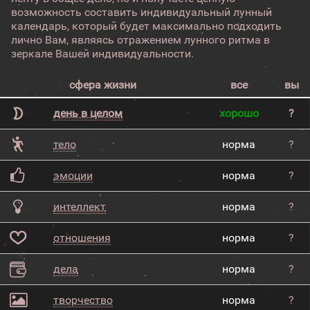
возможность составить индивидуальный лунный
календарь, который будет максимально подходить
лично Вам, являясь отражением лунного ритма в
зеркале Вашей индивидуальности.
сфера жизни
все
вы
день в целом
хорошо
?
тело
норма
?
эмоции
норма
?
интеллект
норма
?
отношения
норма
?
дела
норма
?
творчество
норма
?