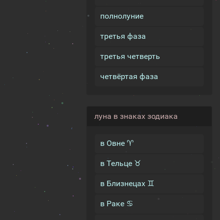
полнолуние
третья фаза
третья четверть
четвёртая фаза
луна в знаках зодиака
в Овне ♈
в Тельце ♉
в Близнецах ♊
в Раке ♋