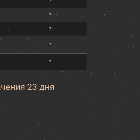
?
?
?
?
?
ачения 23 дня