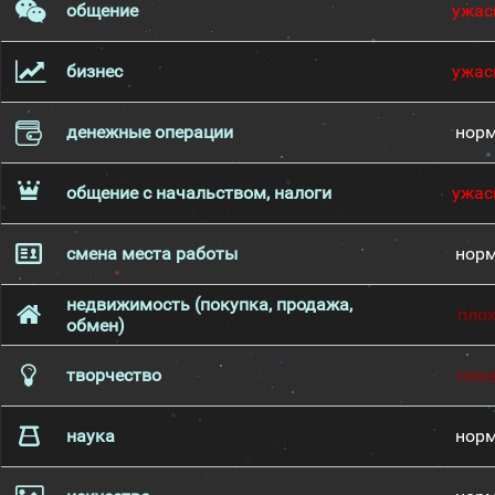
общение
ужас
бизнес
ужас
денежные операции
нор
общение с начальством, налоги
ужас
смена места работы
нор
недвижимость (покупка, продажа,
пло
обмен)
творчество
пло
наука
нор