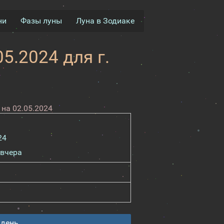
ни
Фазы луны
Луна в Зодиаке
5.2024 для г.
на 02.05.2024
24
вчера
 день