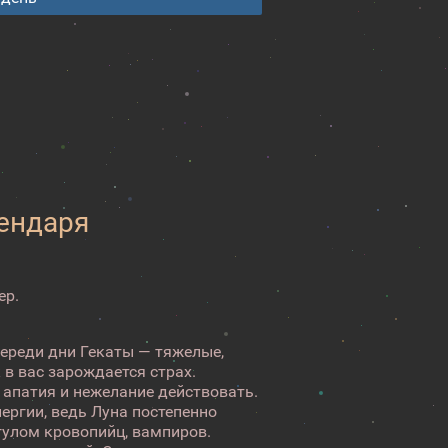
лендаря
ер.
переди дни Гекаты — тяжелые,
 в вас зарождается страх.
 апатия и нежелание действовать.
нергии, ведь Луна постепенно
гулом кровопийц, вампиров.