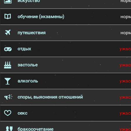
искусство
нор
обучение (экзамены)
нор
путешествия
нор
отдых
ужас
застолье
ужас
алкоголь
ужас
споры, выяснения отношений
ужас
секс
ужас
бракосочетание
ужас