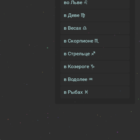
во Льве ♌
в Деве ♍
в Весах ♎
в Скорпионе ♏
в Стрельце ♐
в Козероге ♑
в Водолее ♒
в Рыбах ♓