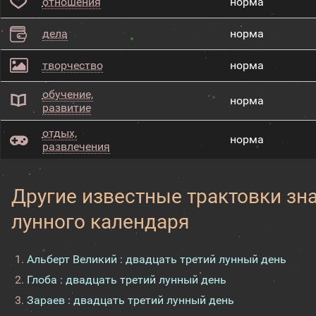
отношения
норма
дела
норма
творчество
норма
обучение,
норма
развитие
отдых,
норма
развлечения
Другие известные трактовки зн
лунного календаря
Альберт Великий : двадцать третий лунный день
Глоба : двадцать третий лунный день
Зараев : двадцать третий лунный день