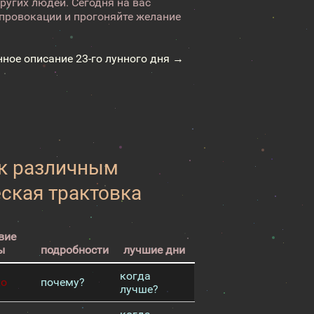
ругих людей. Сегодня на вас
 провокации и прогоняйте желание
нное описание 23-го лунного дня →
 к различным
еская трактовка
вие
ы
подробности
лучшие дни
когда
хо
почему?
лучше?