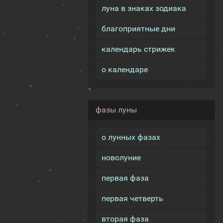
луна в знаках зодиака
благоприятные дни
календарь стрижек
о календаре
фазы луны
о лунных фазах
новолуние
первая фаза
первая четверть
вторая фаза