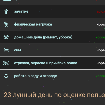
зачатие
пло
физическая нагрузка
нор
домашние дела (ремонт, уборка)
хоро
сны
нор
стрижка, окраска и причёска волос
нор
работа в саду и огороде
хоро
23 лунный день по оценке поль