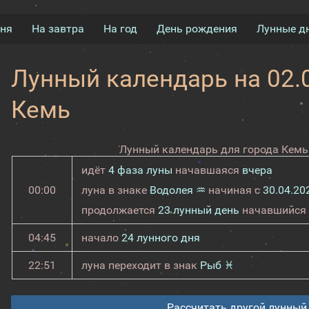
дня
На завтра
На год
День рождения
Лунные д
Лунный календарь на 02.0
Кемь
Лунный календарь для города Кемь 
идёт
4 фаза луны
начавшаяся
вчера
00:00
луна в знаке
Водолея ♒
начиная с
30.04.20
продолжается
23 лунный день
начавшийся
04:45
начало
24 лунного дня
22:51
луна переходит в знак
Рыб ♓
Рассчитать другой лунный