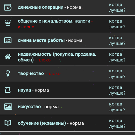
когда
денежные операции
- норма
лучше?
общение с начальством, налоги
-
когда
ужасно
лучше?
когда
смена места работы
- норма
лучше?
недвижимость (покупка, продажа,
когда
обмен)
- плохо
лучше?
когда
творчество
- плохо
лучше?
когда
наука
- норма
лучше?
когда
искусство
- норма
лучше?
когда
обучение (экзамены)
- норма
лучше?