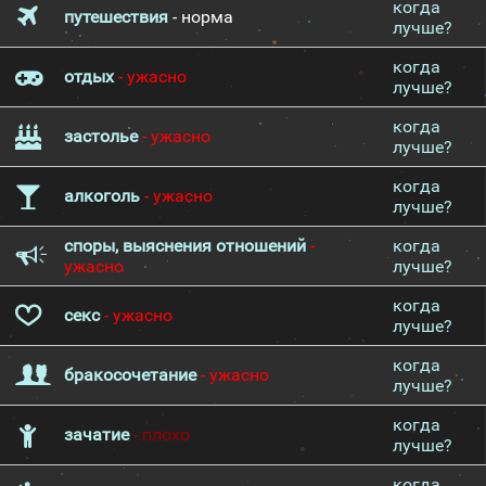
когда
путешествия
- норма
лучше?
когда
отдых
- ужасно
лучше?
когда
застолье
- ужасно
лучше?
когда
алкоголь
- ужасно
лучше?
споры, выяснения отношений
-
когда
ужасно
лучше?
когда
секс
- ужасно
лучше?
когда
бракосочетание
- ужасно
лучше?
когда
зачатие
- плохо
лучше?
когда