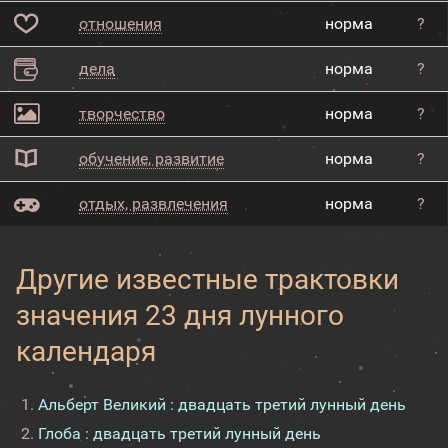
отношения
норма
?
дела
норма
?
творчество
норма
?
обучение, развитие
норма
?
отдых, развлечения
норма
?
Другие известные трактовки
значения 23 дня лунного
календаря
Альберт Великий : двадцать третий лунный день
Глоба : двадцать третий лунный день