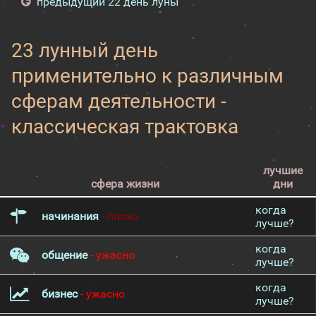
предыдущий 22 день луны
23 лунный день
применительно к различным
сферам деятельности -
классическая трактовка
лучшие
сфера жизни
дни
когда
начинания
- плохо
лучше?
когда
общение
- ужасно
лучше?
когда
бизнес
- ужасно
лучше?