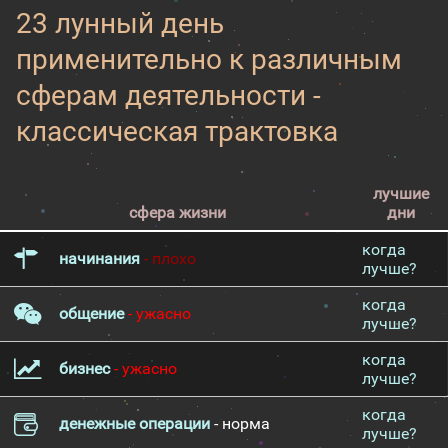
23 лунный день
применительно к различным
сферам деятельности -
классическая трактовка
лучшие
сфера жизни
дни
когда
начинания
- плохо
лучше?
когда
общение
- ужасно
лучше?
когда
бизнес
- ужасно
лучше?
когда
денежные операции
- норма
лучше?