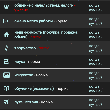
общение с начальством, налоги
-
когда
ужасно
лучше?
когда
смена места работы
- норма
лучше?
недвижимость (покупка, продажа,
когда
обмен)
- плохо
лучше?
когда
творчество
- плохо
лучше?
когда
наука
- норма
лучше?
когда
искусство
- норма
лучше?
когда
обучение (экзамены)
- норма
лучше?
когда
путешествия
- норма
лучше?