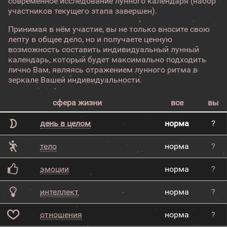
современное исследование лунного календаря (набор
участников текущего этапа завершен).
Принимая в нём участие, вы не только вносите свою
лепту в общее дело, но и получаете ценную
возможность составить индивидуальный лунный
календарь, который будет максимально подходить
лично Вам, являясь отражением лунного ритма в
зеркале Вашей индивидуальности.
сфера жизни
все
вы
день в целом
норма
?
тело
норма
?
эмоции
норма
?
интеллект
норма
?
отношения
норма
?