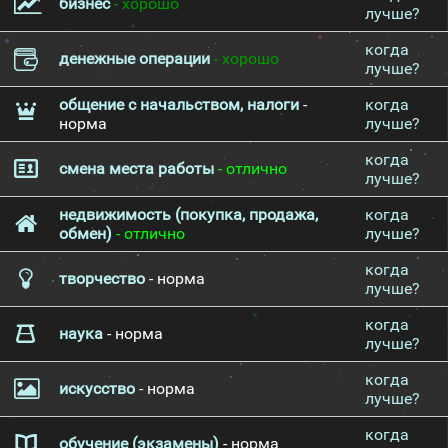
бизнес
- хорошо
лучше?
когда
денежные операции
- хорошо
лучше?
общение с начальством, налоги
-
когда
норма
лучше?
когда
смена места работы
- отлично
лучше?
недвижимость (покупка, продажа,
когда
обмен)
- отлично
лучше?
когда
творчество
- норма
лучше?
когда
наука
- норма
лучше?
когда
искусство
- норма
лучше?
когда
обучение (экзамены)
- норма