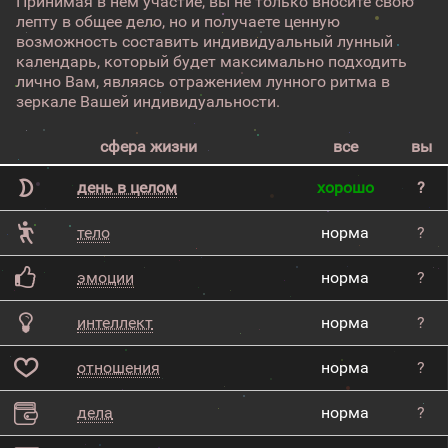
Принимая в нём участие, вы не только вносите свою
лепту в общее дело, но и получаете ценную
возможность составить индивидуальный лунный
календарь, который будет максимально подходить
лично Вам, являясь отражением лунного ритма в
зеркале Вашей индивидуальности.
сфера жизни
все
вы
день в целом
хорошо
?
тело
норма
?
эмоции
норма
?
интеллект
норма
?
отношения
норма
?
дела
норма
?