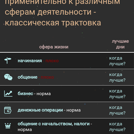
применительно к различным
сферам деятельности -
классическая трактовка
лучшие
сфера жизни
дни
когда
начинания
- плохо
лучше?
когда
общение
- плохо
лучше?
когда
бизнес
- норма
лучше?
когда
денежные операции
- норма
лучше?
общение с начальством, налоги
-
когда
норма
лучше?