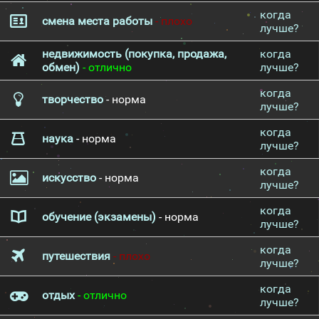
когда
смена места работы
- плохо
лучше?
недвижимость (покупка, продажа,
когда
обмен)
- отлично
лучше?
когда
творчество
- норма
лучше?
когда
наука
- норма
лучше?
когда
искусство
- норма
лучше?
когда
обучение (экзамены)
- норма
лучше?
когда
путешествия
- плохо
лучше?
когда
отдых
- отлично
лучше?