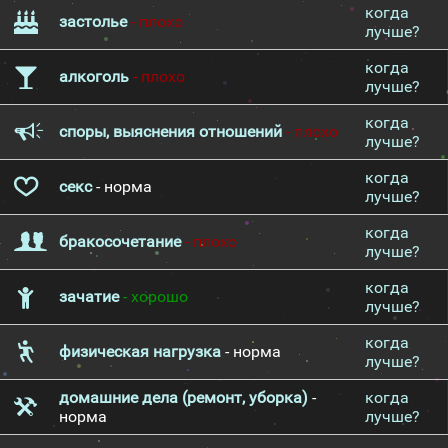
когда
застолье
- плохо
лучше?
когда
алкоголь
- плохо
лучше?
когда
споры, выяснения отношений
- плохо
лучше?
когда
секс
- норма
лучше?
когда
бракосочетание
- плохо
лучше?
когда
зачатие
- хорошо
лучше?
когда
физическая нагрузка
- норма
лучше?
домашние дела (ремонт, уборка)
-
когда
норма
лучше?