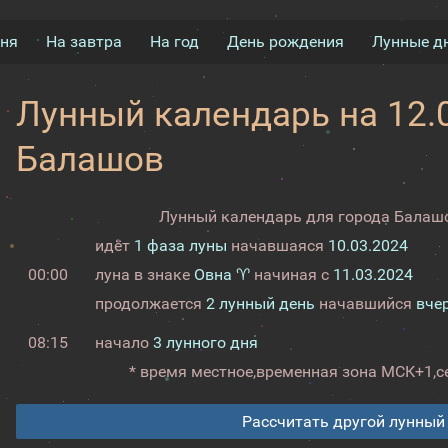
дня
На завтра
На год
День рождения
Лунные д
Лунный календарь на 12.0
Балашов
Лунный календарь для города Балашо
идёт
1 фаза луны
начавшаяся
10.03.2024
00:00
луна в знаке
Овна ♈
начиная с
11.03.2024
продолжается
2 лунный день
начавшийся
вче
08:15
начало
3 лунного дня
* время местное,
временная зона МСК+1,
с
Рассчитать другой лунный