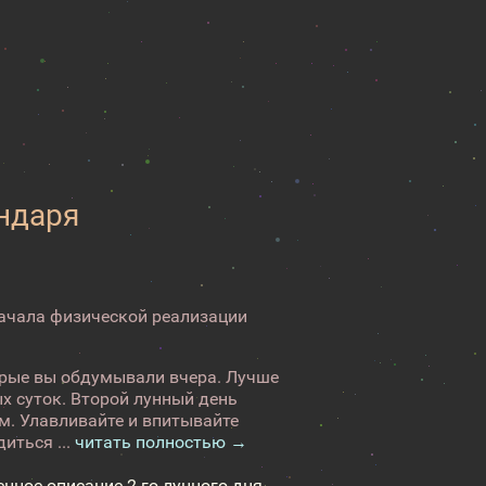
ендаря
начала физической реализации
торые вы обдумывали вчера. Лучше
х суток. Второй лунный день
ом. Улавливайте и впитывайте
иться ...
читать полностью →
енное описание 2-го лунного дня →