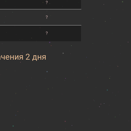
?
?
?
ачения 2 дня