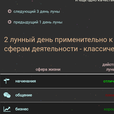
следующий 3 день луны
предыдущий 1 день луны
2 лунный день применительно 
сферам деятельности - классич
дейст
сфера жизни
лун
начинания
отли
общение
пло
бизнес
хоро