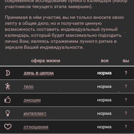
современное исследование лунного календаря (набор
участников текущего этапа завершен).
Принимая в нём участие, вы не только вносите свою
лепту в общее дело, но и получаете ценную
возможность составить индивидуальный лунный
календарь, который будет максимально подходить
лично Вам, являясь отражением лунного ритма в
зеркале Вашей индивидуальности.
сфера жизни
все
вы
день в целом
норма
?
тело
норма
?
эмоции
норма
?
интеллект
норма
?
отношения
норма
?