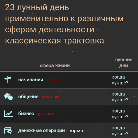
23 лунный день
применительно к различным
сферам деятельности -
классическая трактовка
лучшие
сфера жизни
дни
когда
начинания
- плохо
лучше?
когда
общение
- ужасно
лучше?
когда
бизнес
- ужасно
лучше?
когда
денежные операции
- норма
лучше?