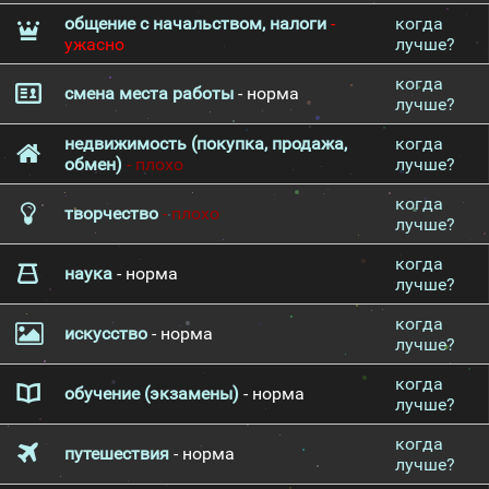
общение с начальством, налоги
-
когда
ужасно
лучше?
когда
смена места работы
- норма
лучше?
недвижимость (покупка, продажа,
когда
обмен)
- плохо
лучше?
когда
творчество
- плохо
лучше?
когда
наука
- норма
лучше?
когда
искусство
- норма
лучше?
когда
обучение (экзамены)
- норма
лучше?
когда
путешествия
- норма
лучше?