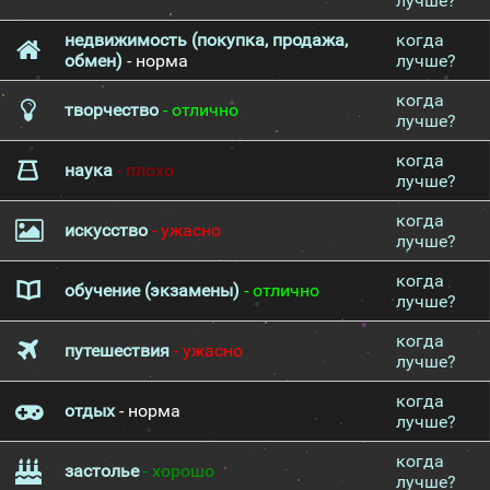
лучше?
недвижимость (покупка, продажа,
когда
обмен)
- норма
лучше?
когда
творчество
- отлично
лучше?
когда
наука
- плохо
лучше?
когда
искусство
- ужасно
лучше?
когда
обучение (экзамены)
- отлично
лучше?
когда
путешествия
- ужасно
лучше?
когда
отдых
- норма
лучше?
когда
застолье
- хорошо
лучше?