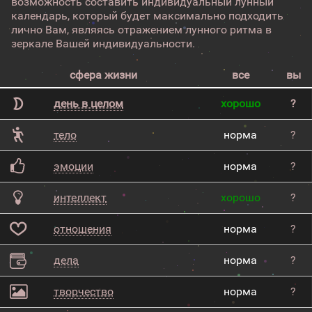
возможность составить индивидуальный лунный
календарь, который будет максимально подходить
лично Вам, являясь отражением лунного ритма в
зеркале Вашей индивидуальности.
сфера жизни
все
вы
день в целом
хорошо
?
тело
норма
?
эмоции
норма
?
интеллект
хорошо
?
отношения
норма
?
дела
норма
?
творчество
норма
?