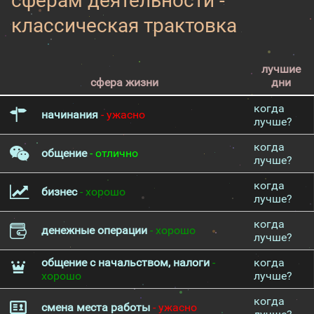
сферам деятельности -
классическая трактовка
лучшие
сфера жизни
дни
когда
начинания
- ужасно
лучше?
когда
общение
- отлично
лучше?
когда
бизнес
- хорошо
лучше?
когда
денежные операции
- хорошо
лучше?
общение с начальством, налоги
-
когда
хорошо
лучше?
когда
смена места работы
- ужасно