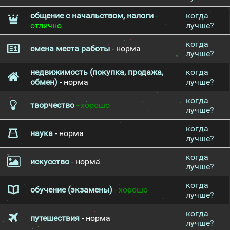
общение с начальством, налоги
-
когда
отлично
лучше?
когда
смена места работы
- норма
лучше?
недвижимость (покупка, продажа,
когда
обмен)
- норма
лучше?
когда
творчество
- хорошо
лучше?
когда
наука
- норма
лучше?
когда
искусство
- норма
лучше?
когда
обучение (экзамены)
- хорошо
лучше?
когда
путешествия
- норма
лучше?