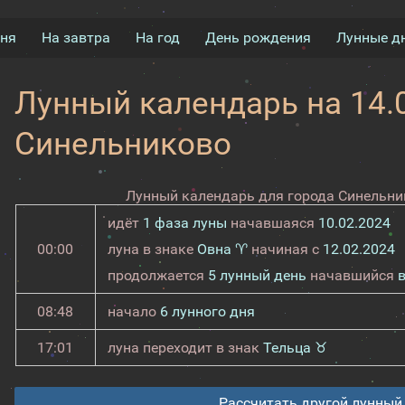
дня
На завтра
На год
День рождения
Лунные д
Лунный календарь на 14.0
Синельниково
Лунный календарь для города Синельник
идёт
1 фаза луны
начавшаяся
10.02.2024
00:00
луна в знаке
Овна ♈
начиная с
12.02.2024
продолжается
5 лунный день
начавшийся
08:48
начало
6 лунного дня
17:01
луна переходит в знак
Тельца ♉
Рассчитать другой лунный