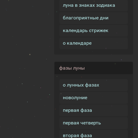
луна в знаках зодиака
благоприятные дни
календарь стрижек
о календаре
фазы луны
о лунных фазах
новолуние
первая фаза
первая четверть
вторая фаза