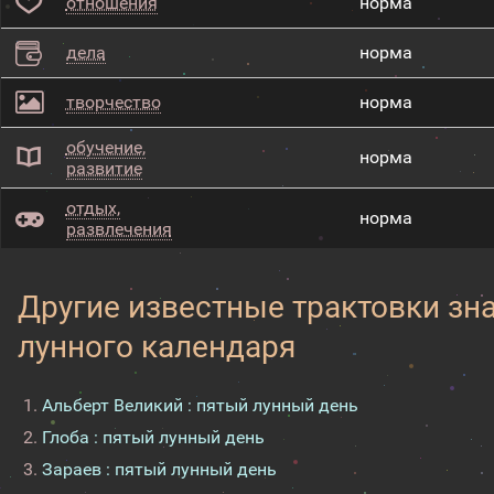
отношения
норма
дела
норма
творчество
норма
обучение,
норма
развитие
отдых,
норма
развлечения
Другие известные трактовки зн
лунного календаря
Альберт Великий : пятый лунный день
Глоба : пятый лунный день
Зараев : пятый лунный день