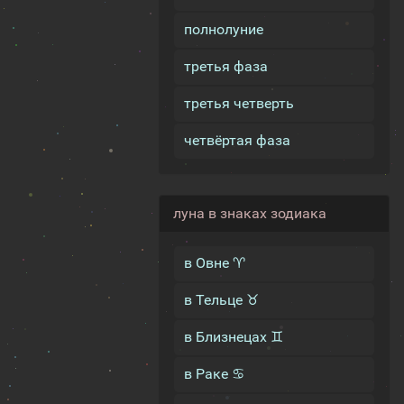
полнолуние
третья фаза
третья четверть
четвёртая фаза
луна в знаках зодиака
в Овне ♈
в Тельце ♉
в Близнецах ♊
в Раке ♋