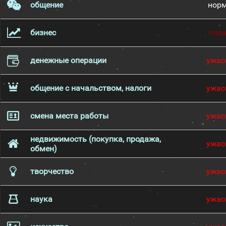
общение
нор
бизнес
пло
денежные операции
ужас
общение с начальством, налоги
ужас
смена места работы
ужас
недвижимость (покупка, продажа,
ужас
обмен)
творчество
ужас
наука
ужас