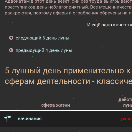
Адвокатам в этот день везет, они без труда выигрывают
преступников день неблагоприятный. Все мошенничеств
раскроются, поэтому аферы и ограбления обречены на пр
И ещё одно качеств
следующий 6 день луны
предыдущий 4 день луны
5 лунный день применительно 
сферам деятельности - классич
дейст
сфера жизни
лун
начинания
ужас