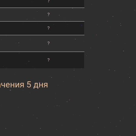
?
?
?
?
?
ачения 5 дня