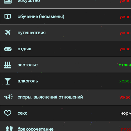
искусство
ужас
обучение (экзамены)
ужас
путешествия
ужас
отдых
ужас
застолье
отли
алкоголь
хоро
споры, выяснения отношений
ужас
секс
нор
бракосочетание
пло