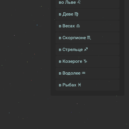
во Льве ♌
в Деве ♍
в Весах ♎
в Скорпионе ♏
в Стрельце ♐
в Козероге ♑
в Водолее ♒
в Рыбах ♓