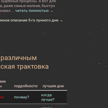
 судебные процессы. А вот для
а, даже самые мелкие, быстро
овал ...
читать полностью →
енное описание 5-го лунного дня →
к различным
еская трактовка
вие
ы
подробности
лучшие дни
когда
но
почему?
лучше?