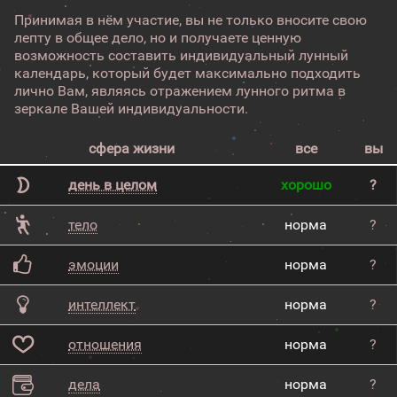
Принимая в нём участие, вы не только вносите свою
лепту в общее дело, но и получаете ценную
возможность составить индивидуальный лунный
календарь, который будет максимально подходить
лично Вам, являясь отражением лунного ритма в
зеркале Вашей индивидуальности.
сфера жизни
все
вы
день в целом
хорошо
?
тело
норма
?
эмоции
норма
?
интеллект
норма
?
отношения
норма
?
дела
норма
?