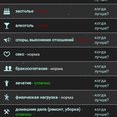
когда
застолье
- плохо
лучше?
когда
алкоголь
- плохо
лучше?
когда
споры, выяснения отношений
- плохо
лучше?
когда
секс
- норма
лучше?
когда
бракосочетание
- норма
лучше?
когда
зачатие
- отлично
лучше?
когда
физическая нагрузка
- норма
лучше?
домашние дела (ремонт, уборка)
-
когда
отлично
лучше?