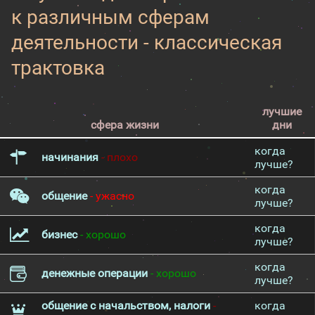
к различным сферам
деятельности - классическая
трактовка
лучшие
сфера жизни
дни
когда
начинания
- плохо
лучше?
когда
общение
- ужасно
лучше?
когда
бизнес
- хорошо
лучше?
когда
денежные операции
- хорошо
лучше?
общение с начальством, налоги
-
когда