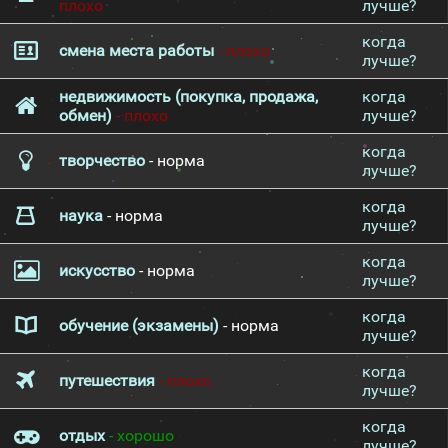
плохо
лучше?
когда
смена места работы
- плохо
лучше?
недвижимость (покупка, продажа,
когда
обмен)
- плохо
лучше?
когда
творчество
- норма
лучше?
когда
наука
- норма
лучше?
когда
искусство
- норма
лучше?
когда
обучение (экзамены)
- норма
лучше?
когда
путешествия
- плохо
лучше?
когда
отдых
- хорошо
лучше?