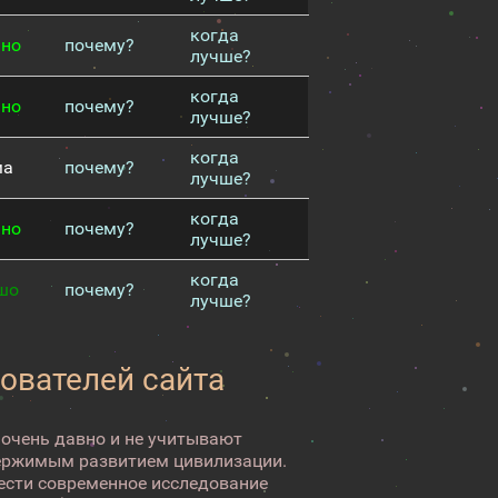
когда
чно
почему?
лучше?
когда
чно
почему?
лучше?
когда
ма
почему?
лучше?
когда
чно
почему?
лучше?
когда
шо
почему?
лучше?
зователей сайта
 очень давно и не учитывают
ержимым развитием цивилизации.
вести современное исследование