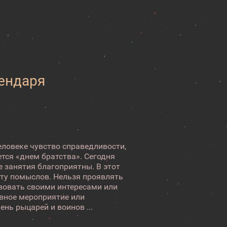
лендаря
ловеке чувство справедливости,
ется «днем братства». Сегодня
 занятия благоприятны. В этот
оту помыслов. Нельзя проявлять
вовать своими интересами или
ивное мероприятие или
нь рыцарей и воинов ...