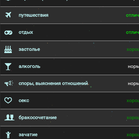
путешествия
отли
отдых
отли
застолье
хоро
алкоголь
нор
споры, выяснения отношений
нор
секс
хоро
бракосочетание
хоро
зачатие
хоро