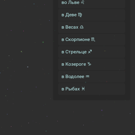
во Льве ♌
в Деве ♍
в Весах ♎
в Скорпионе ♏
в Стрельце ♐
в Козероге ♑
в Водолее ♒
в Рыбах ♓