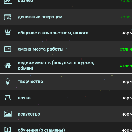
бизнес
хоро
денежные операции
хоро
общение с начальством, налоги
нор
смена места работы
отли
недвижимость (покупка, продажа,
отли
обмен)
творчество
нор
наука
нор
искусство
нор
обучение (экзамены)
нор