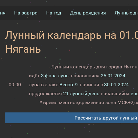
дня
На завтра
На год
День рождения
Лунные д
Лунный календарь на 01.0
Нягань
Лунный календарь для города Нягань
идёт
3 фаза луны
начавшаяся
25.01.2024
00:00
луна в знаке
Весов ♎
начиная с
30.01.2024
продолжается
21 лунный день
начавшийся
вч
* время местное,
временная зона МСК+2,
с
Рассчитать другой лунный