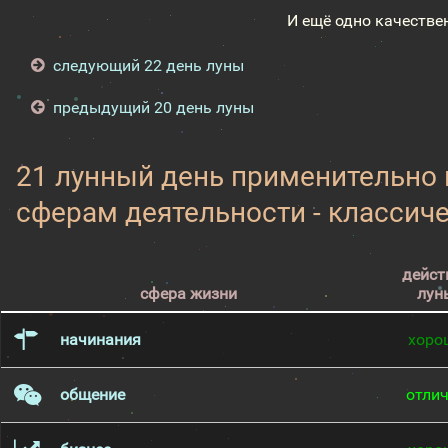
И ещё одно качестве
следующий 22 день луны
предыдущий 20 день луны
21 лунный день применительно
сферам деятельности - классич
дейст
сфера жизни
лун
начинания
хоро
общение
отли