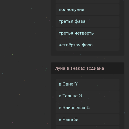
полнолуние
третья фаза
третья четверть
четвёртая фаза
луна в знаках зодиака
в Овне ♈
в Тельце ♉
в Близнецах ♊
в Раке ♋