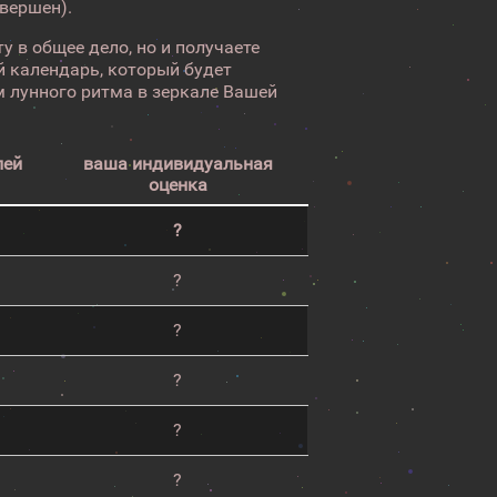
авершен).
у в общее дело, но и получаете
 календарь, который будет
 лунного ритма в зеркале Вашей
лей
ваша индивидуальная
оценка
?
?
?
?
?
?