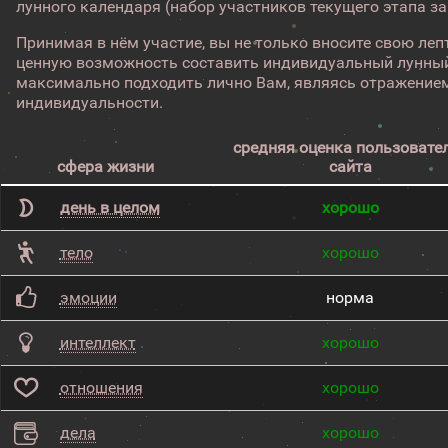
лунного календаря (набор участников текущего этапа з
Принимая в нём участие, вы не только вносите свою лепт
ценную возможность составить индивидуальный лунный
максимально подходить лично Вам, являясь отражением
индивидуальности.
средняя оценка пользовате
сфера жизни
сайта
день в целом
хорошо
тело
хорошо
эмоции
норма
интеллект
хорошо
отношения
хорошо
дела
хорошо