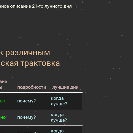
нное описание 21-го лунного дня →
 к различным
еская трактовка
вие
ы
подробности
лучшие дни
когда
шо
почему?
лучше?
когда
чно
почему?
лучше?
когда