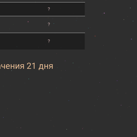
?
?
?
ачения 21 дня