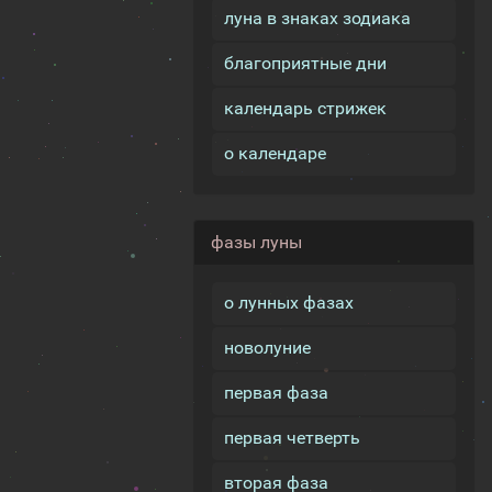
луна в знаках зодиака
благоприятные дни
календарь стрижек
о календаре
фазы луны
о лунных фазах
новолуние
первая фаза
первая четверть
вторая фаза