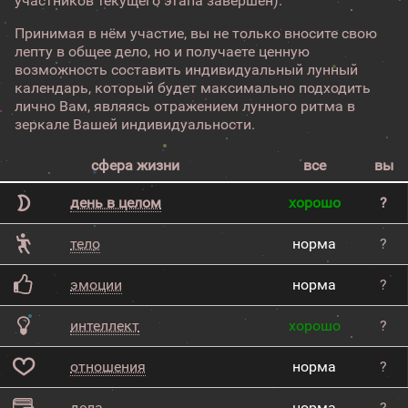
участников текущего этапа завершен).
Принимая в нём участие, вы не только вносите свою
лепту в общее дело, но и получаете ценную
возможность составить индивидуальный лунный
календарь, который будет максимально подходить
лично Вам, являясь отражением лунного ритма в
зеркале Вашей индивидуальности.
сфера жизни
все
вы
день в целом
хорошо
?
тело
норма
?
эмоции
норма
?
интеллект
хорошо
?
отношения
норма
?
дела
норма
?