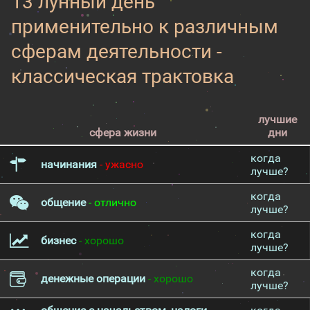
13 лунный день
применительно к различным
сферам деятельности -
классическая трактовка
лучшие
сфера жизни
дни
когда
начинания
- ужасно
лучше?
когда
общение
- отлично
лучше?
когда
бизнес
- хорошо
лучше?
когда
денежные операции
- хорошо
лучше?