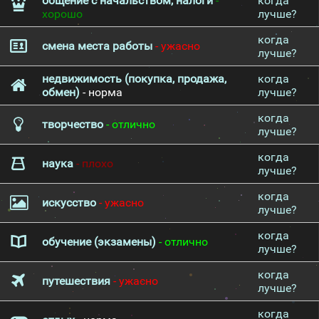
общение с начальством, налоги
-
когда
хорошо
лучше?
когда
смена места работы
- ужасно
лучше?
недвижимость (покупка, продажа,
когда
обмен)
- норма
лучше?
когда
творчество
- отлично
лучше?
когда
наука
- плохо
лучше?
когда
искусство
- ужасно
лучше?
когда
обучение (экзамены)
- отлично
лучше?
когда
путешествия
- ужасно
лучше?
когда