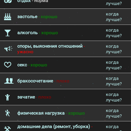
отдых
- норма
лучше?
когда
застолье
- хорошо
лучше?
когда
алкоголь
- хорошо
лучше?
споры, выяснения отношений
-
когда
ужасно
лучше?
когда
секс
- хорошо
лучше?
когда
бракосочетание
- плохо
лучше?
когда
зачатие
- плохо
лучше?
когда
физическая нагрузка
- хорошо
лучше?
домашние дела (ремонт, уборка)
-
когда