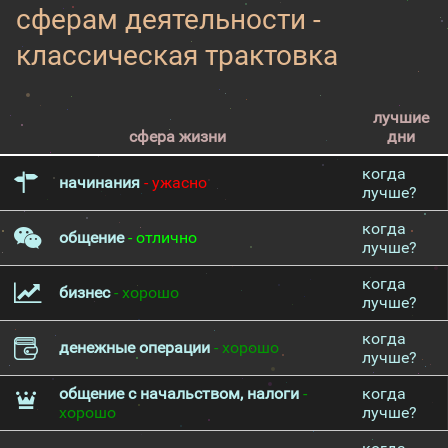
сферам деятельности -
классическая трактовка
лучшие
сфера жизни
дни
когда
начинания
- ужасно
лучше?
когда
общение
- отлично
лучше?
когда
бизнес
- хорошо
лучше?
когда
денежные операции
- хорошо
лучше?
общение с начальством, налоги
-
когда
хорошо
лучше?