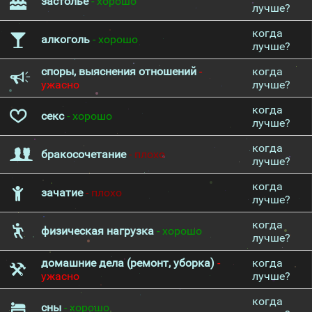
застолье
- хорошо
лучше?
когда
алкоголь
- хорошо
лучше?
споры, выяснения отношений
-
когда
ужасно
лучше?
когда
секс
- хорошо
лучше?
когда
бракосочетание
- плохо
лучше?
когда
зачатие
- плохо
лучше?
когда
физическая нагрузка
- хорошо
лучше?
домашние дела (ремонт, уборка)
-
когда
ужасно
лучше?
когда
сны
- хорошо