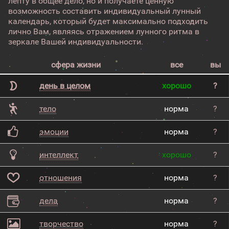
лепту в общее дело, но и получаете ценную
возможность составить индивидуальный лунный
календарь, который будет максимально подходить
лично Вам, являясь отражением лунного ритма в
зеркале Вашей индивидуальности.
сфера жизни
все
вы
день в целом
хорошо
?
тело
норма
?
эмоции
норма
?
интеллект
хорошо
?
отношения
норма
?
дела
норма
?
творчество
норма
?