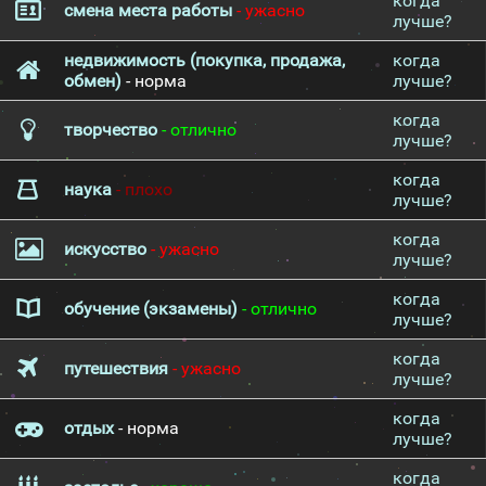
когда
смена места работы
- ужасно
лучше?
недвижимость (покупка, продажа,
когда
обмен)
- норма
лучше?
когда
творчество
- отлично
лучше?
когда
наука
- плохо
лучше?
когда
искусство
- ужасно
лучше?
когда
обучение (экзамены)
- отлично
лучше?
когда
путешествия
- ужасно
лучше?
когда
отдых
- норма
лучше?
когда