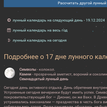
Рассчитать другой лунный
лунный календарь на следующий день - 19.12.2024
лунный календарь на весь год
лунный календарь на сегодня
Подробнее о 17 дне лунного ка
Символы
- колокол.
Камни
- прозрачный аметист, вороний и соколин
Семнадцатый лунный день
Сегодня день активного отдыха. День обретения внутре
Устроенные сегодня вечеринки будут иметь успех. Симво
покровительствующий бог — Дионис, он же Вакх. В Древн
устраивались вакханалии — празднества в честь бога в
собирали весь город. Люди танцевали, общались, не был