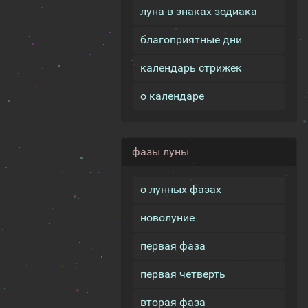
луна в знаках зодиака
благоприятные дни
календарь стрижек
о календаре
фазы луны
о лунных фазах
новолуние
первая фаза
первая четверть
вторая фаза