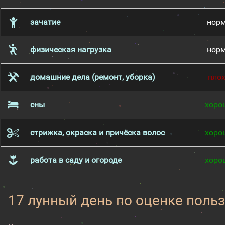
зачатие
нор
физическая нагрузка
нор
домашние дела (ремонт, уборка)
пло
сны
хоро
стрижка, окраска и причёска волос
хоро
работа в саду и огороде
хоро
17 лунный день по оценке поль