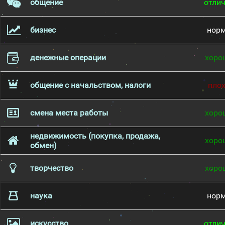
общение
отли
бизнес
нор
денежные операции
хоро
общение с начальством, налоги
пло
смена места работы
хоро
недвижимость (покупка, продажа,
хоро
обмен)
творчество
хоро
наука
нор
искусство
отли