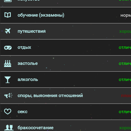
обучение (экзамены)
нор
путешествия
хоро
отдых
отли
застолье
отли
алкоголь
отли
споры, выяснения отношений
пло
секс
отли
бракосочетание
хоро