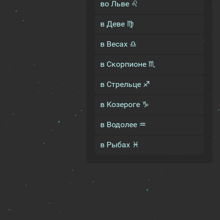
во Льве ♌
в Деве ♍
в Весах ♎
в Скорпионе ♏
в Стрельце ♐
в Козероге ♑
в Водолее ♒
в Рыбах ♓