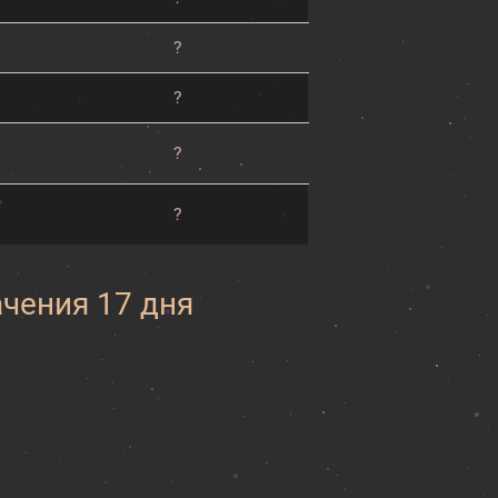
?
?
?
?
ачения 17 дня