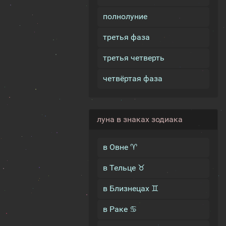
полнолуние
третья фаза
третья четверть
четвёртая фаза
луна в знаках зодиака
в Овне ♈
в Тельце ♉
в Близнецах ♊
в Раке ♋