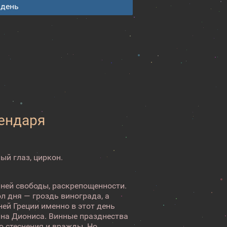
 день
лендаря
ый глаз, циркон.
нней свободы, раскрепощенности.
л дня — гроздь винограда, а
ей Греции именно в этот день
ина Диониса. Винные празднества
о стеснения и вражды. Но