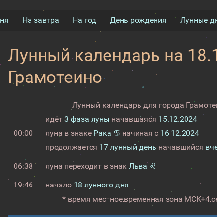
дня
На завтра
На год
День рождения
Лунные д
Лунный календарь на 18.1
Грамотеино
Лунный календарь для города Грамотеи
идёт
3 фаза луны
начавшаяся
15.12.2024
00:00
луна в знаке
Рака ♋
начиная с
16.12.2024
продолжается
17 лунный день
начавшийся
вч
06:38
луна переходит в знак
Льва ♌
19:46
начало
18 лунного дня
* время местное,
временная зона МСК+4,
с