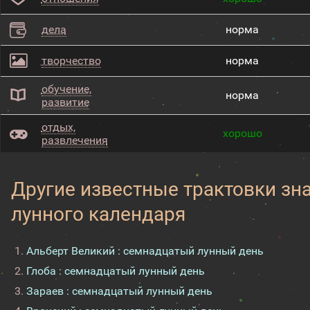
дела
норма
творчество
норма
обучение,
норма
развитие
отдых,
хорошо
развлечения
Другие известные трактовки зн
лунного календаря
Альберт Великий : семнадцатый лунный день
Глоба : семнадцатый лунный день
Зараев : семнадцатый лунный день