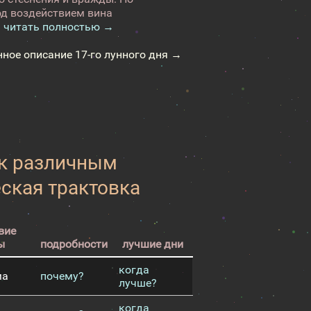
од воздействием вина
.
читать полностью →
нное описание 17-го лунного дня →
 к различным
еская трактовка
вие
ы
подробности
лучшие дни
когда
ма
почему?
лучше?
когда