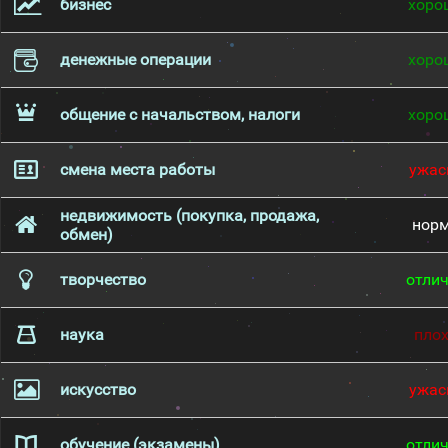
бизнес
хоро
денежные операции
хоро
общение с начальством, налоги
хоро
смена места работы
ужас
недвижимость (покупка, продажа,
нор
обмен)
творчество
отли
наука
пло
искусство
ужас
обучение (экзамены)
отли