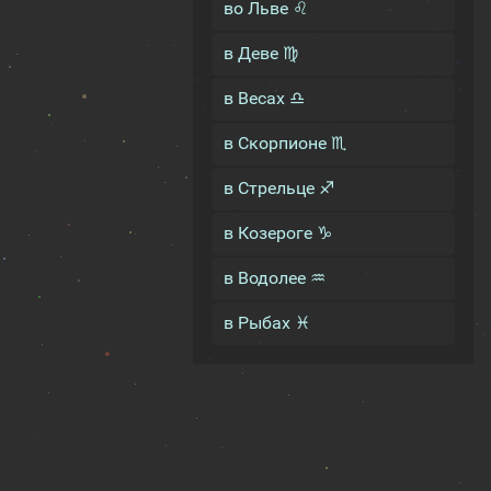
во Льве ♌
в Деве ♍
в Весах ♎
в Скорпионе ♏
в Стрельце ♐
в Козероге ♑
в Водолее ♒
в Рыбах ♓