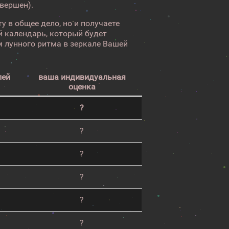
авершен).
у в общее дело, но и получаете
 календарь, который будет
 лунного ритма в зеркале Вашей
лей
ваша индивидуальная
оценка
?
?
?
?
?
?