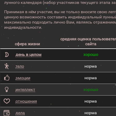
лунного календаря (набор участников текущего этапа з
Принимая в нём участие, вы не только вносите свою лепт
ценную возможность составить индивидуальный лунный
максимально подходить лично Вам, являясь отражением
индивидуальности.
средняя оценка пользовате
сфера жизни
сайта
день в целом
хорошо
тело
норма
эмоции
норма
интеллект
хорошо
отношения
норма
дела
норма