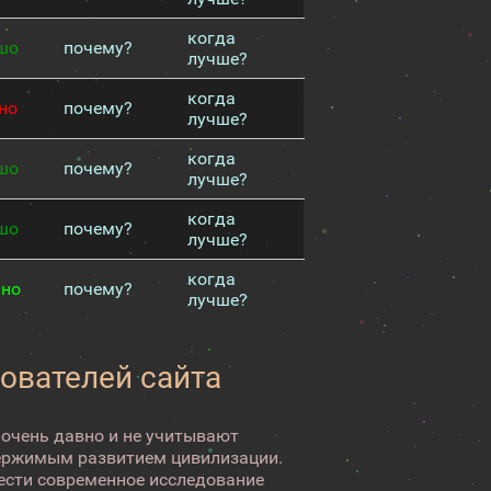
когда
шо
почему?
лучше?
когда
но
почему?
лучше?
когда
шо
почему?
лучше?
когда
шо
почему?
лучше?
когда
чно
почему?
лучше?
зователей сайта
 очень давно и не учитывают
ержимым развитием цивилизации.
вести современное исследование