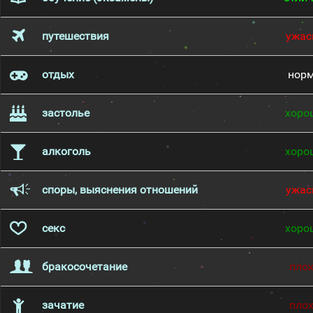
путешествия
ужас
отдых
нор
застолье
хоро
алкоголь
хоро
споры, выяснения отношений
ужас
секс
хоро
бракосочетание
пло
зачатие
пло