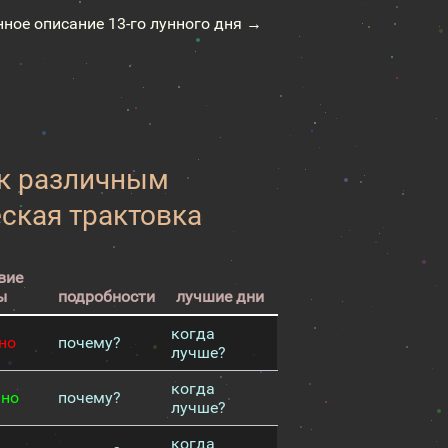
нное описание 13-го лунного дня →
 к различным
еская трактовка
вие
ы
подробности
лучшие дни
когда
но
почему?
лучше?
когда
чно
почему?
лучше?
когда