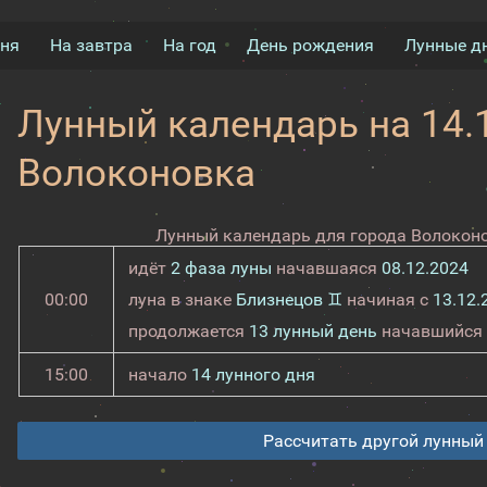
дня
На завтра
На год
День рождения
Лунные д
Лунный календарь на 14.1
Волоконовка
Лунный календарь для города Волоконо
идёт
2 фаза луны
начавшаяся
08.12.2024
00:00
луна в знаке
Близнецов ♊
начиная с
13.12.
продолжается
13 лунный день
начавшийся
15:00
начало
14 лунного дня
Рассчитать другой лунный