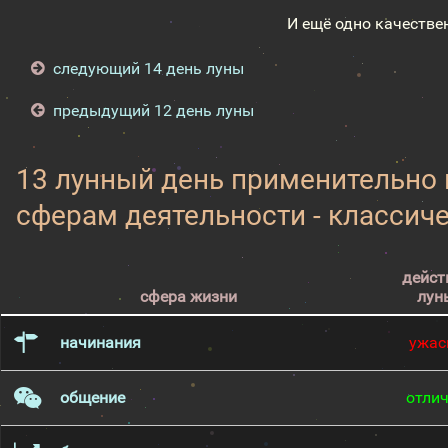
И ещё одно качестве
следующий 14 день луны
предыдущий 12 день луны
13 лунный день применительно
сферам деятельности - классич
дейст
сфера жизни
лун
начинания
ужас
общение
отли