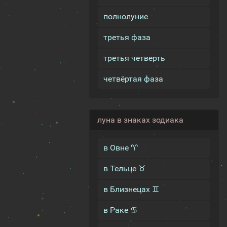
полнолуние
третья фаза
третья четверть
четвёртая фаза
луна в знаках зодиака
в Овне ♈
в Тельце ♉
в Близнецах ♊
в Раке ♋