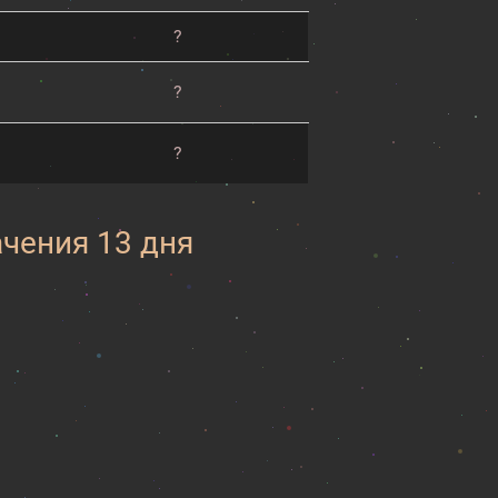
?
?
?
ачения 13 дня