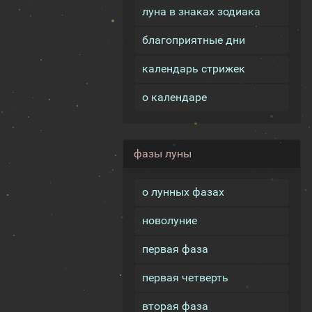
луна в знаках зодиака
благоприятные дни
календарь стрижек
о календаре
фазы луны
о лунных фазах
новолуние
первая фаза
первая четверть
вторая фаза