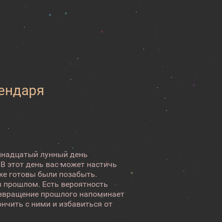
лендаря
ринадцатый лунный день
 В этот день вас может настичь
же готовы были позабыть.
в прошлом. Есть вероятность
Возвращение прошлого напоминает
нчить с ними и избавиться от