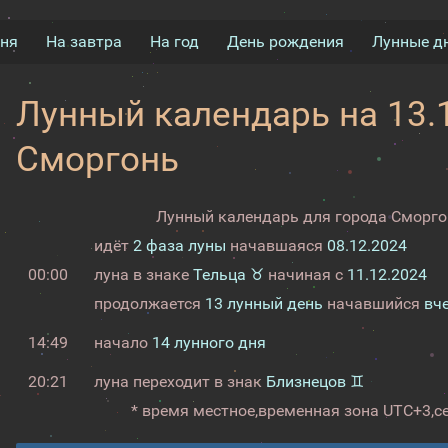
дня
На завтра
На год
День рождения
Лунные д
Лунный календарь на 13.1
Сморгонь
Лунный календарь для города Сморгон
идёт
2 фаза луны
начавшаяся
08.12.2024
00:00
луна в знаке
Тельца ♉
начиная с
11.12.2024
продолжается
13 лунный день
начавшийся
вч
14:49
начало
14 лунного дня
20:21
луна переходит в знак
Близнецов ♊
* время местное,
временная зона UTC+3,
с