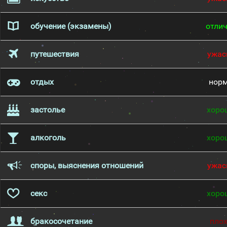
обучение (экзамены)
отли
путешествия
ужас
отдых
нор
застолье
хоро
алкоголь
хоро
споры, выяснения отношений
ужас
секс
хоро
бракосочетание
пло