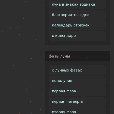
луна в знаках зодиака
благоприятные дни
календарь стрижек
о календаре
фазы луны
о лунных фазах
новолуние
первая фаза
первая четверть
вторая фаза