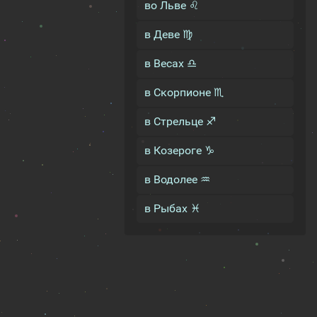
во Льве ♌
в Деве ♍
в Весах ♎
в Скорпионе ♏
в Стрельце ♐
в Козероге ♑
в Водолее ♒
в Рыбах ♓