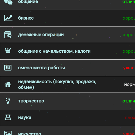
общение
отли
бизнес
хоро
денежные операции
хоро
общение с начальством, налоги
хоро
смена места работы
ужас
недвижимость (покупка, продажа,
нор
обмен)
творчество
отли
наука
пло
искусство
ужас