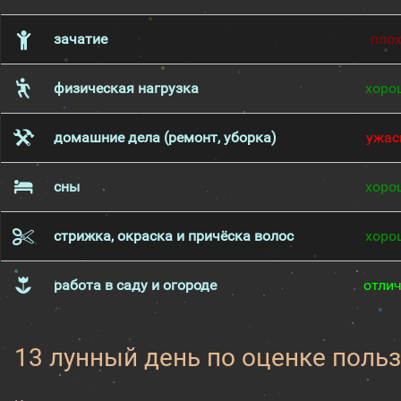
зачатие
пло
физическая нагрузка
хоро
домашние дела (ремонт, уборка)
ужас
сны
хоро
стрижка, окраска и причёска волос
хоро
работа в саду и огороде
отли
13 лунный день по оценке поль