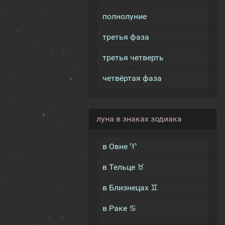
полнолуние
третья фаза
третья четверть
четвёртая фаза
луна в знаках зодиака
в Овне ♈
в Тельце ♉
в Близнецах ♊
в Раке ♋