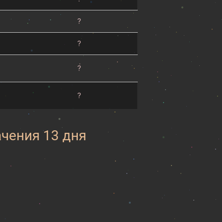
?
?
?
?
ачения 13 дня