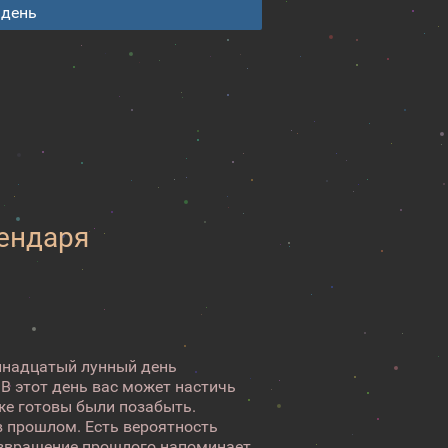
 день
лендаря
ринадцатый лунный день
 В этот день вас может настичь
же готовы были позабыть.
в прошлом. Есть вероятность
Возвращение прошлого напоминает