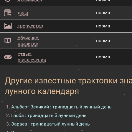
дела
норма
творчество
норма
обучение,
норма
развитие
отдых,
норма
развлечения
Другие известные трактовки зн
лунного календаря
Альберт Великий : тринадцатый лунный день
Глоба : тринадцатый лунный день
Зараев : тринадцатый лунный день