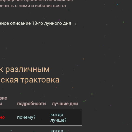
нчить с ними и избавиться от
нное описание 13-го лунного дня →
 к различным
еская трактовка
вие
ы
подробности
лучшие дни
когда
но
почему?
лучше?
когда