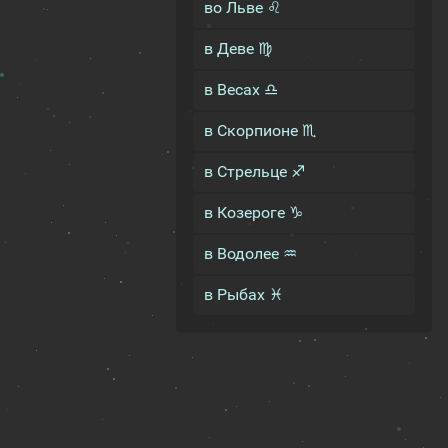
во Льве ♌
в Деве ♍
в Весах ♎
в Скорпионе ♏
в Стрельце ♐
в Козероге ♑
в Водолее ♒
в Рыбах ♓