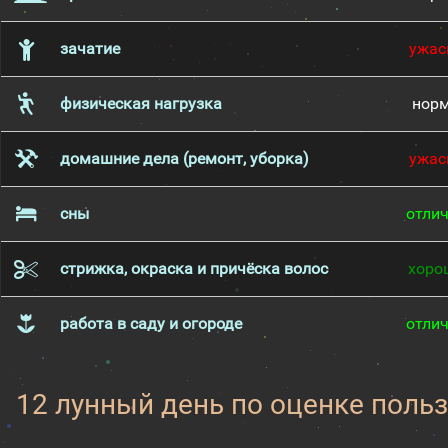
зачатие
ужас
физическая нагрузка
нор
домашние дела (ремонт, уборка)
ужас
сны
отли
стрижка, окраска и причёска волос
хоро
работа в саду и огороде
отли
12 лунный день по оценке поль