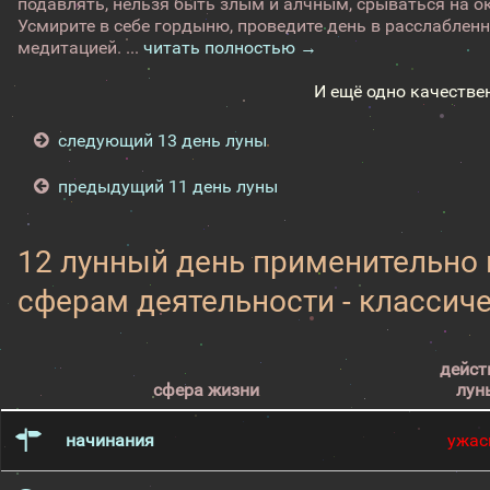
подавлять, нельзя быть злым и алчным, срываться на о
Усмирите в себе гордыню, проведите день в расслаблен
медитацией. ...
читать полностью →
И ещё одно качестве
следующий 13 день луны
предыдущий 11 день луны
12 лунный день применительно
сферам деятельности - классич
дейст
сфера жизни
лун
начинания
ужас