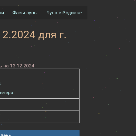
ни
Фазы луны
Луна в Зодиаке
2.2024 для г.
 на 13.12.2024
4
вчера
 день