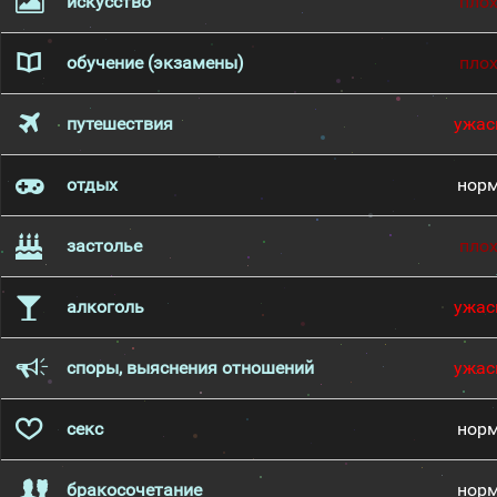
искусство
пло
обучение (экзамены)
пло
путешествия
ужас
отдых
нор
застолье
пло
алкоголь
ужас
споры, выяснения отношений
ужас
секс
нор
бракосочетание
нор