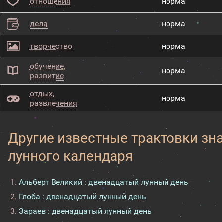
отношения
норма
дела
норма
творчество
норма
обучение,
норма
развитие
отдых,
норма
развлечения
Другие известные трактовки зн
лунного календаря
Альберт Великий : двенадцатый лунный день
Глоба : двенадцатый лунный день
Зараев : двенадцатый лунный день