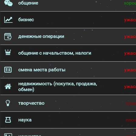
общение
хоро
бизнес
ужас
денежные операции
ужас
общение с начальством, налоги
ужас
смена места работы
ужас
недвижимость (покупка, продажа,
ужас
обмен)
творчество
пло
наука
пло