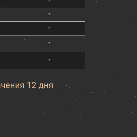
?
?
?
?
?
ачения 12 дня