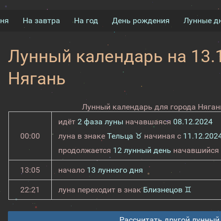
дня
На завтра
На год
День рождения
Лунные д
Лунный календарь на 13.1
Нягань
Лунный календарь для города Нягань
идёт
2 фаза луны
начавшаяся
08.12.2024
00:00
луна в знаке
Тельца ♉
начиная с
11.12.202
продолжается
12 лунный день
начавшийся
13:05
начало
13 лунного дня
22:21
луна переходит в знак
Близнецов ♊
Рассчитать другой лунный