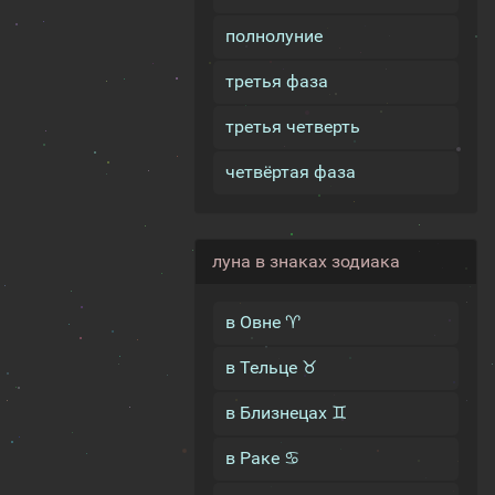
полнолуние
третья фаза
третья четверть
четвёртая фаза
луна в знаках зодиака
в Овне ♈
в Тельце ♉
в Близнецах ♊
в Раке ♋