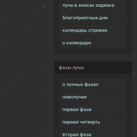
луна в знаках зодиака
благоприятные дни
календарь стрижек
о календаре
фазы луны
о лунных фазах
новолуние
первая фаза
первая четверть
вторая фаза