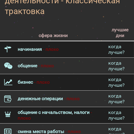
деятельности - классическая
трактовка
лучшие
сфера жизни
дни
когда
начинания
- плохо
лучше?
когда
общение
- плохо
лучше?
когда
бизнес
- плохо
лучше?
когда
денежные операции
- плохо
лучше?
общение с начальством, налоги
-
когда
плохо
лучше?
когда
смена места работы
- плохо