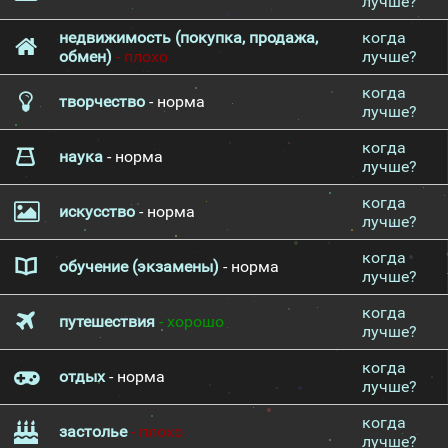
лучше?
недвижимость (покупка, продажа,
когда
обмен)
- плохо
лучше?
когда
творчество
- норма
лучше?
когда
наука
- норма
лучше?
когда
искусство
- норма
лучше?
когда
обучение (экзамены)
- норма
лучше?
когда
путешествия
- хорошо
лучше?
когда
отдых
- норма
лучше?
когда
застолье
- плохо
лучше?