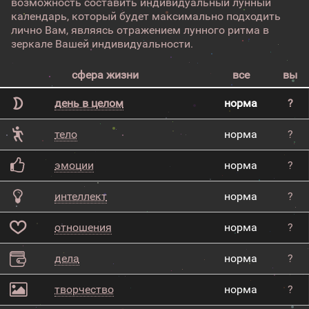
возможность составить индивидуальный лунный
календарь, который будет максимально подходить
лично Вам, являясь отражением лунного ритма в
зеркале Вашей индивидуальности.
сфера жизни
все
вы
день в целом
норма
?
тело
норма
?
эмоции
норма
?
интеллект
норма
?
отношения
норма
?
дела
норма
?
творчество
норма
?