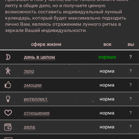
лепту в общее дело, но и получаете ценную
возможность составить индивидуальный лунный
календарь, который будет максимально подходить
лично Вам, являясь отражением лунного ритма в
зеркале Вашей индивидуальности.
сфера жизни
все
вы
день в целом
хорошо
?
тело
норма
?
эмоции
норма
?
интеллект
норма
?
отношения
норма
?
дела
норма
?