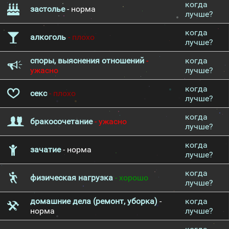
когда
застолье
- норма
лучше?
когда
алкоголь
- плохо
лучше?
споры, выяснения отношений
-
когда
ужасно
лучше?
когда
секс
- плохо
лучше?
когда
бракосочетание
- ужасно
лучше?
когда
зачатие
- норма
лучше?
когда
физическая нагрузка
- хорошо
лучше?
домашние дела (ремонт, уборка)
-
когда
норма
лучше?