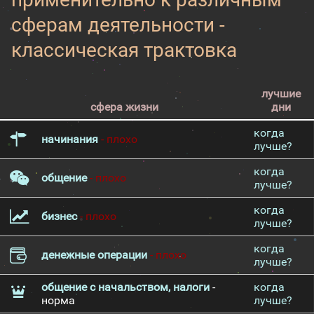
сферам деятельности -
классическая трактовка
лучшие
сфера жизни
дни
когда
начинания
- плохо
лучше?
когда
общение
- плохо
лучше?
когда
бизнес
- плохо
лучше?
когда
денежные операции
- плохо
лучше?
общение с начальством, налоги
-
когда
норма
лучше?