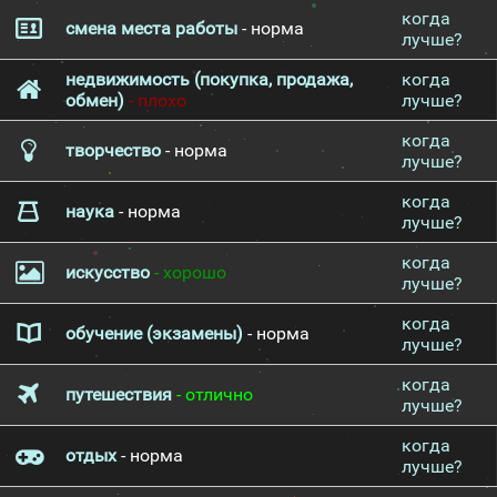
когда
смена места работы
- норма
лучше?
недвижимость (покупка, продажа,
когда
обмен)
- плохо
лучше?
когда
творчество
- норма
лучше?
когда
наука
- норма
лучше?
когда
искусство
- хорошо
лучше?
когда
обучение (экзамены)
- норма
лучше?
когда
путешествия
- отлично
лучше?
когда
отдых
- норма
лучше?