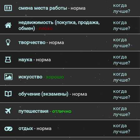
когда
смена места работы
- норма
лучше?
недвижимость (покупка, продажа,
когда
обмен)
- плохо
лучше?
когда
творчество
- норма
лучше?
когда
наука
- норма
лучше?
когда
искусство
- хорошо
лучше?
когда
обучение (экзамены)
- норма
лучше?
когда
путешествия
- отлично
лучше?
когда
отдых
- норма
лучше?