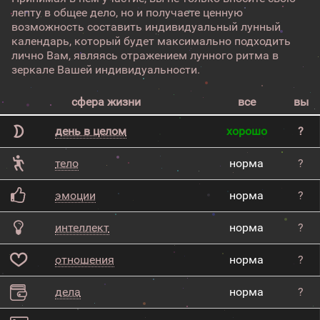
лепту в общее дело, но и получаете ценную
возможность составить индивидуальный лунный
календарь, который будет максимально подходить
лично Вам, являясь отражением лунного ритма в
зеркале Вашей индивидуальности.
сфера жизни
все
вы
день в целом
хорошо
?
тело
норма
?
эмоции
норма
?
интеллект
норма
?
отношения
норма
?
дела
норма
?