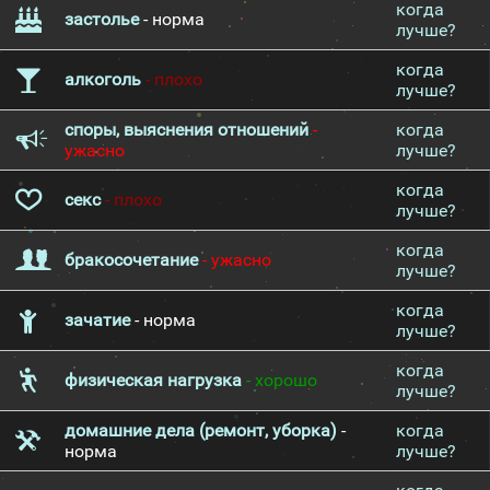
когда
застолье
- норма
лучше?
когда
алкоголь
- плохо
лучше?
споры, выяснения отношений
-
когда
ужасно
лучше?
когда
секс
- плохо
лучше?
когда
бракосочетание
- ужасно
лучше?
когда
зачатие
- норма
лучше?
когда
физическая нагрузка
- хорошо
лучше?
домашние дела (ремонт, уборка)
-
когда
норма
лучше?