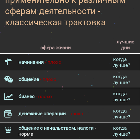
сферам деятельности -
классическая трактовка
лучшие
сфера жизни
дни
когда
начинания
- плохо
лучше?
когда
общение
- плохо
лучше?
когда
бизнес
- плохо
лучше?
когда
денежные операции
- плохо
лучше?
общение с начальством, налоги
-
когда
норма
лучше?