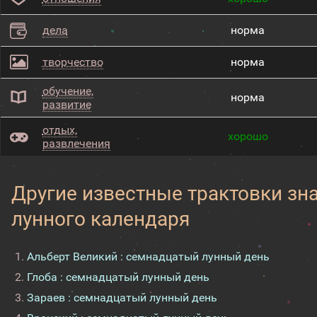
дела
норма
творчество
норма
обучение,
норма
развитие
отдых,
хорошо
развлечения
Другие известные трактовки зн
лунного календаря
Альберт Великий : семнадцатый лунный день
Глоба : семнадцатый лунный день
Зараев : семнадцатый лунный день