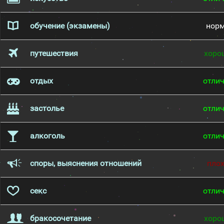
обучение (экзамены)
нор
путешествия
хоро
отдых
отли
застолье
отли
алкоголь
отли
споры, выяснения отношений
пло
секс
отли
бракосочетание
хоро