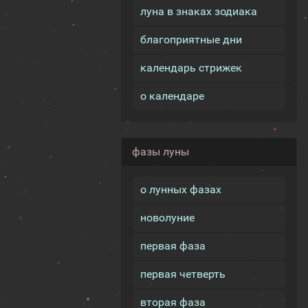
луна в знаках зодиака
благоприятные дни
календарь стрижек
о календаре
фазы луны
о лунных фазах
новолуние
первая фаза
первая четверть
вторая фаза