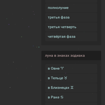
полнолуние
третья фаза
третья четверть
четвёртая фаза
луна в знаках зодиака
в Овне ♈
в Тельце ♉
в Близнецах ♊
в Раке ♋