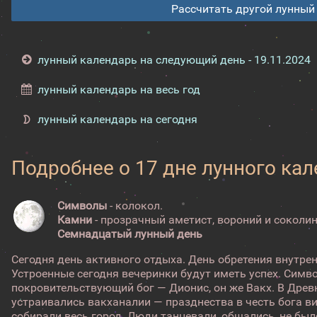
Рассчитать другой лунный
лунный календарь на следующий день - 19.11.2024
лунный календарь на весь год
лунный календарь на сегодня
Подробнее о 17 дне лунного ка
Символы
- колокол.
Камни
- прозрачный аметист, вороний и соколин
Семнадцатый лунный день
Сегодня день активного отдыха. День обретения внутре
Устроенные сегодня вечеринки будут иметь успех. Симво
покровительствующий бог — Дионис, он же Вакх. В Древн
устраивались вакханалии — празднества в честь бога в
собирали весь город. Люди танцевали, общались, не был