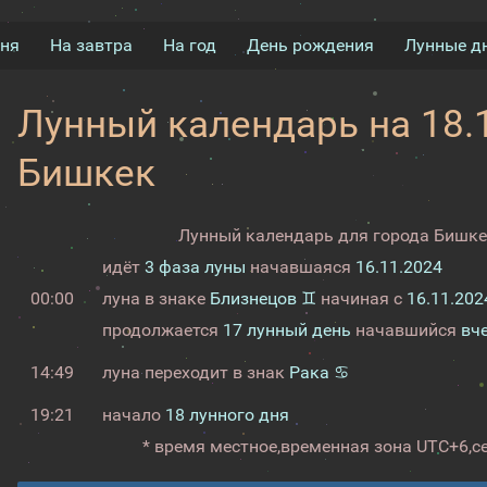
дня
На завтра
На год
День рождения
Лунные д
Лунный календарь на 18.1
Бишкек
Лунный календарь для города Бишкек
идёт
3 фаза луны
начавшаяся
16.11.2024
00:00
луна в знаке
Близнецов ♊
начиная с
16.11.202
продолжается
17 лунный день
начавшийся
вч
14:49
луна переходит в знак
Рака ♋
19:21
начало
18 лунного дня
* время местное,
временная зона UTC+6,
с