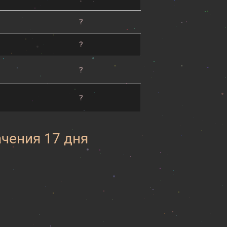
?
?
?
?
ачения 17 дня