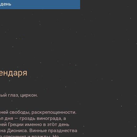
 день
лендаря
ый глаз, циркон.
нней свободы, раскрепощенности.
л дня — гроздь винограда, а
ей Греции именно в этот день
ина Диониса. Винные празднества
о стеснения и вражды. Но