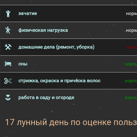
зачатие
нор
физическая нагрузка
нор
домашние дела (ремонт, уборка)
пло
сны
хоро
стрижка, окраска и причёска волос
хоро
работа в саду и огороде
хоро
17 лунный день по оценке поль