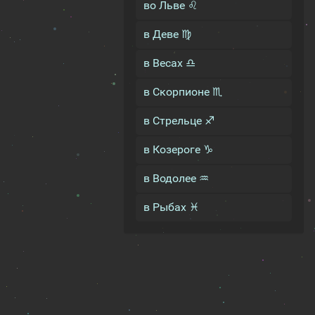
во Льве ♌
в Деве ♍
в Весах ♎
в Скорпионе ♏
в Стрельце ♐
в Козероге ♑
в Водолее ♒
в Рыбах ♓