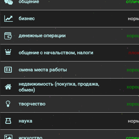
общение
отли
бизнес
нор
денежные операции
хоро
общение с начальством, налоги
пло
смена места работы
хоро
недвижимость (покупка, продажа,
хоро
обмен)
творчество
хоро
наука
нор
искусство
отли