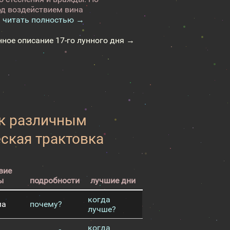
од воздействием вина
.
читать полностью →
нное описание 17-го лунного дня →
 к различным
еская трактовка
вие
ы
подробности
лучшие дни
когда
ма
почему?
лучше?
когда