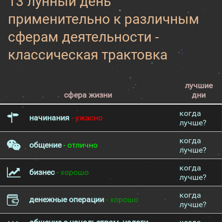
13 лунный день
применительно к различным
сферам деятельности -
классическая трактовка
лучшие
сфера жизни
дни
когда
начинания
- ужасно
лучше?
когда
общение
- отлично
лучше?
когда
бизнес
- хорошо
лучше?
когда
денежные операции
- хорошо
лучше?