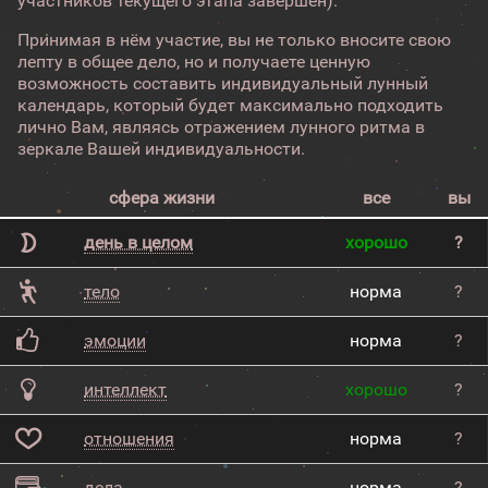
участников текущего этапа завершен).
Принимая в нём участие, вы не только вносите свою
лепту в общее дело, но и получаете ценную
возможность составить индивидуальный лунный
календарь, который будет максимально подходить
лично Вам, являясь отражением лунного ритма в
зеркале Вашей индивидуальности.
сфера жизни
все
вы
день в целом
хорошо
?
тело
норма
?
эмоции
норма
?
интеллект
хорошо
?
отношения
норма
?
дела
норма
?