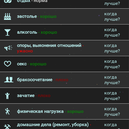
отдых
- норма
лучше?
когда
застолье
- хорошо
лучше?
когда
алкоголь
- хорошо
лучше?
споры, выяснения отношений
-
когда
ужасно
лучше?
когда
секс
- хорошо
лучше?
когда
бракосочетание
- плохо
лучше?
когда
зачатие
- плохо
лучше?
когда
физическая нагрузка
- хорошо
лучше?
домашние дела (ремонт, уборка)
-
когда