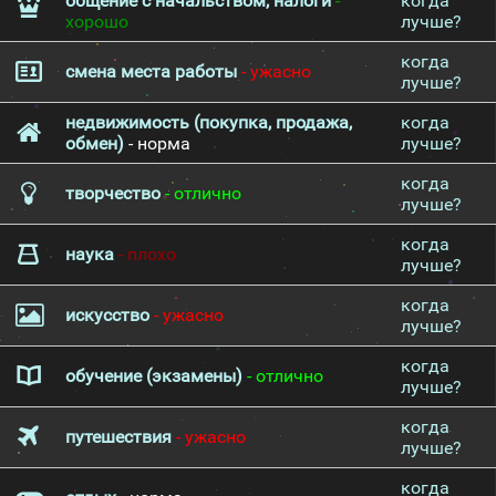
общение с начальством, налоги
-
когда
хорошо
лучше?
когда
смена места работы
- ужасно
лучше?
недвижимость (покупка, продажа,
когда
обмен)
- норма
лучше?
когда
творчество
- отлично
лучше?
когда
наука
- плохо
лучше?
когда
искусство
- ужасно
лучше?
когда
обучение (экзамены)
- отлично
лучше?
когда
путешествия
- ужасно
лучше?
когда