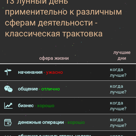
13 лунный день
применительно к различным
сферам деятельности -
классическая трактовка
лучшие
сфера жизни
дни
когда
начинания
- ужасно
лучше?
когда
общение
- отлично
лучше?
когда
бизнес
- хорошо
лучше?
когда
денежные операции
- хорошо
лучше?