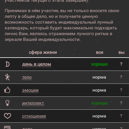
участников текущего этапа завершен).
Принимая в нём участие, вы не только вносите свою
лепту в общее дело, но и получаете ценную
возможность составить индивидуальный лунный
календарь, который будет максимально подходить
лично Вам, являясь отражением лунного ритма в
зеркале Вашей индивидуальности.
сфера жизни
все
вы
день в целом
хорошо
?
тело
норма
?
эмоции
норма
?
интеллект
хорошо
?
отношения
норма
?
дела
норма
?