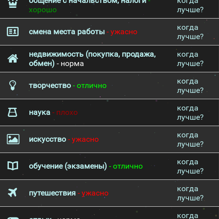
общение с начальством, налоги
-
когда
хорошо
лучше?
когда
смена места работы
- ужасно
лучше?
недвижимость (покупка, продажа,
когда
обмен)
- норма
лучше?
когда
творчество
- отлично
лучше?
когда
наука
- плохо
лучше?
когда
искусство
- ужасно
лучше?
когда
обучение (экзамены)
- отлично
лучше?
когда
путешествия
- ужасно
лучше?
когда