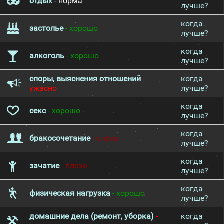
отдых
- норма
лучше?
когда
застолье
- хорошо
лучше?
когда
алкоголь
- хорошо
лучше?
споры, выяснения отношений
-
когда
ужасно
лучше?
когда
секс
- хорошо
лучше?
когда
бракосочетание
- плохо
лучше?
когда
зачатие
- плохо
лучше?
когда
физическая нагрузка
- хорошо
лучше?
домашние дела (ремонт, уборка)
-
когда