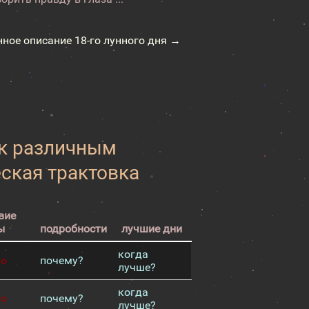
нное описание 18-го лунного дня →
 к различным
еская трактовка
вие
ы
подробности
лучшие дни
когда
хо
почему?
лучше?
когда
хо
почему?
лучше?