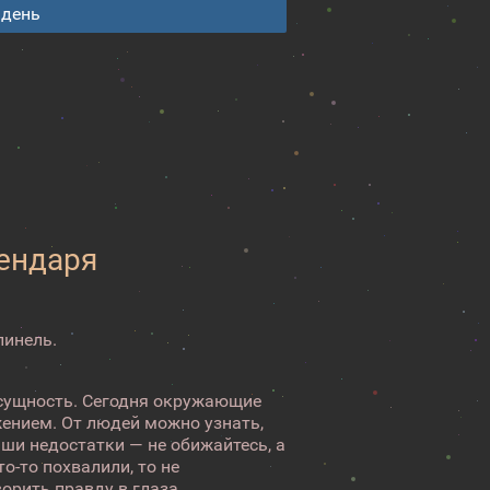
 день
лендаря
пинель.
сущность. Сегодня окружающие
ением. От людей можно узнать,
аши недостатки — не обижайтесь, а
то-то похвалили, то не
рить правду в глаза ...