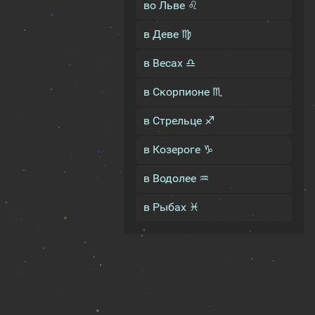
во Льве ♌
в Деве ♍
в Весах ♎
в Скорпионе ♏
в Стрельце ♐
в Козероге ♑
в Водолее ♒
в Рыбах ♓