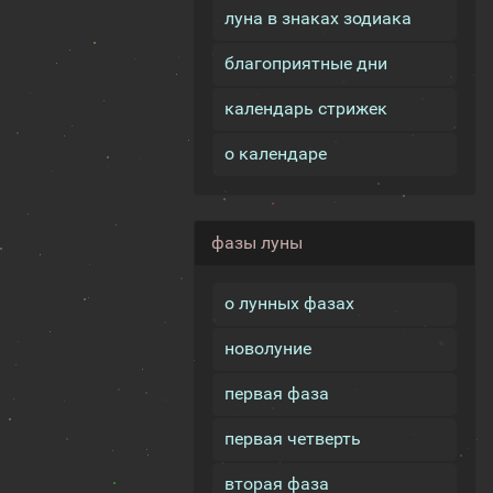
луна в знаках зодиака
благоприятные дни
календарь стрижек
о календаре
фазы луны
о лунных фазах
новолуние
первая фаза
первая четверть
вторая фаза