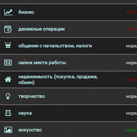
бизнес
пло
денежные операции
пло
общение с начальством, налоги
нор
смена места работы
нор
недвижимость (покупка, продажа,
пло
обмен)
творчество
нор
наука
нор
искусство
хоро