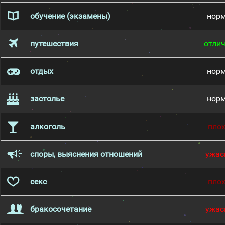
обучение (экзамены)
нор
путешествия
отли
отдых
нор
застолье
нор
алкоголь
пло
споры, выяснения отношений
ужас
секс
пло
бракосочетание
ужас