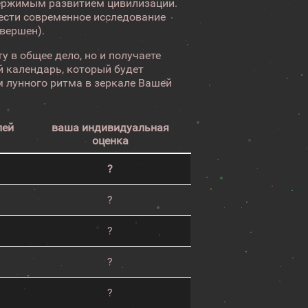
ержимым развитием цивилизации.
вести современное исследование
авершен).
у в общее дело, но и получаете
 календарь, который будет
 лунного ритма в зеркале Вашей
лей
ваша индивидуальная
оценка
?
?
?
?
?