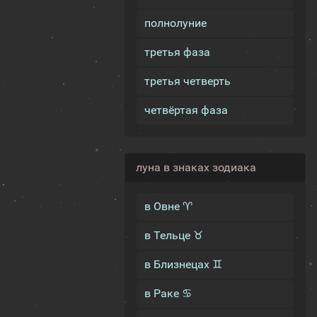
полнолуние
третья фаза
третья четверть
четвёртая фаза
луна в знаках зодиака
в Овне ♈
в Тельце ♉
в Близнецах ♊
в Раке ♋