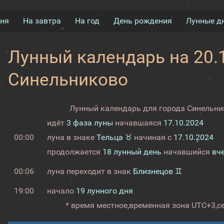
дня
На завтра
На год
День рождения
Лунные д
Лунный календарь на 20.1
Синельниково
Лунный календарь для города Синельник
идёт
3 фаза луны
начавшаяся
17.10.2024
00:00
луна в знаке
Тельца ♉
начиная с
17.10.2024
продолжается
18 лунный день
начавшийся
вч
00:06
луна переходит в знак
Близнецов ♊
19:00
начало
19 лунного дня
* время местное,
временная зона UTC+3,
с