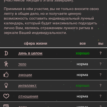
участников текущего этапа завершен).
Принимая в нём участие, вы не только вносите свою
лепту в общее дело, но и получаете ценную
возможность составить индивидуальный лунный
календарь, который будет максимально подходить
лично Вам, являясь отражением лунного ритма в
зеркале Вашей индивидуальности.
сфера жизни
все
вы
день в целом
хорошо
?
тело
норма
?
эмоции
норма
?
интеллект
хорошо
?
отношения
норма
?
дела
норма
?