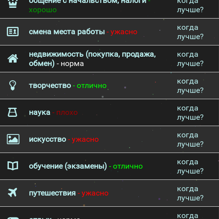
общение с начальством, налоги
-
когда
хорошо
лучше?
когда
смена места работы
- ужасно
лучше?
недвижимость (покупка, продажа,
когда
обмен)
- норма
лучше?
когда
творчество
- отлично
лучше?
когда
наука
- плохо
лучше?
когда
искусство
- ужасно
лучше?
когда
обучение (экзамены)
- отлично
лучше?
когда
путешествия
- ужасно
лучше?
когда