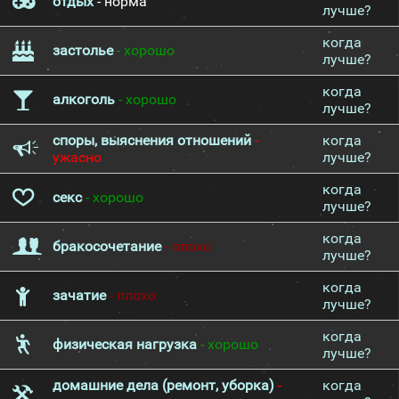
отдых
- норма
лучше?
когда
застолье
- хорошо
лучше?
когда
алкоголь
- хорошо
лучше?
споры, выяснения отношений
-
когда
ужасно
лучше?
когда
секс
- хорошо
лучше?
когда
бракосочетание
- плохо
лучше?
когда
зачатие
- плохо
лучше?
когда
физическая нагрузка
- хорошо
лучше?
домашние дела (ремонт, уборка)
-
когда