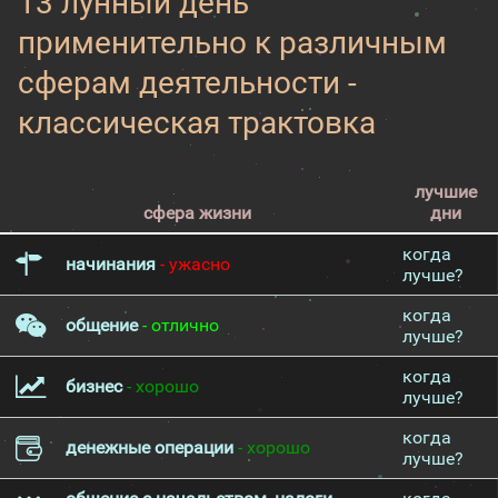
13 лунный день
применительно к различным
сферам деятельности -
классическая трактовка
лучшие
сфера жизни
дни
когда
начинания
- ужасно
лучше?
когда
общение
- отлично
лучше?
когда
бизнес
- хорошо
лучше?
когда
денежные операции
- хорошо
лучше?