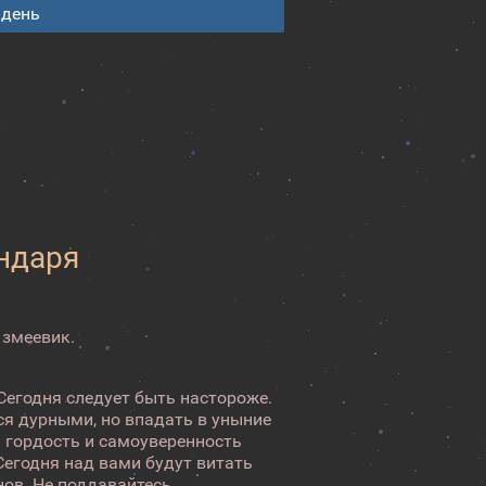
 день
ендаря
 змеевик.
Сегодня следует быть настороже.
ся дурными, но впадать в уныние
я гордость и самоуверенность
Сегодня над вами будут витать
нов. Не поддавайтесь