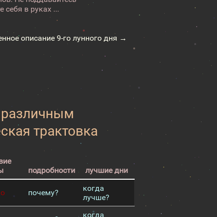
себя в руках ...
енное описание 9-го лунного дня →
к различным
еская трактовка
вие
ы
подробности
лучшие дни
когда
хо
почему?
лучше?
когда