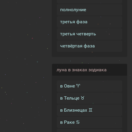
полнолуние
третья фаза
третья четверть
четвёртая фаза
луна в знаках зодиака
в Овне ♈
в Тельце ♉
в Близнецах ♊
в Раке ♋