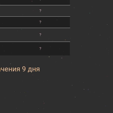
?
?
?
?
ачения 9 дня