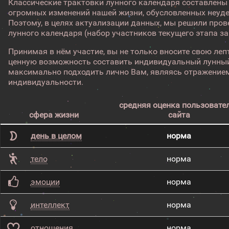
Классические трактовки лунного календаря составлены
огромных изменений нашей жизни, обусловленных неуд
Поэтому, в целях актуализации данных, мы решили про
лунного календаря (набор участников текущего этапа з
Принимая в нём участие, вы не только вносите свою лепт
ценную возможность составить индивидуальный лунный
максимально подходить лично Вам, являясь отражением
индивидуальности.
средняя оценка пользовате
сфера жизни
сайта
день в целом
норма
тело
норма
эмоции
норма
интеллект
норма
отношения
норма