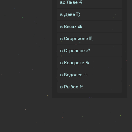
во Льве ♌
в Деве ♍
в Весах ♎
в Скорпионе ♏
в Стрельце ♐
в Козероге ♑
в Водолее ♒
в Рыбах ♓