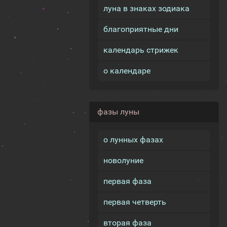
луна в знаках зодиака
благоприятные дни
календарь стрижек
о календаре
фазы луны
о лунных фазах
новолуние
первая фаза
первая четверть
вторая фаза