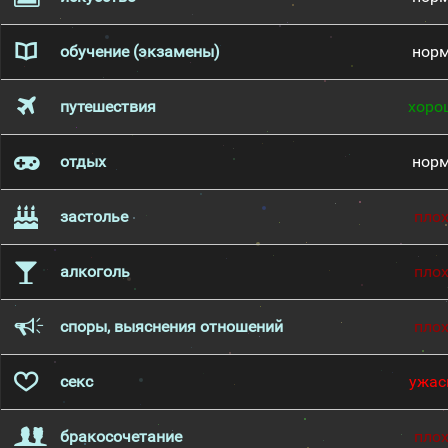
обучение (экзамены)
нор
путешествия
хоро
отдых
нор
застолье
пло
алкоголь
пло
споры, выяснения отношений
пло
секс
ужас
бракосочетание
пло