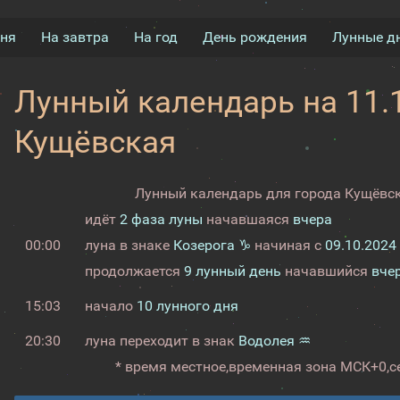
дня
На завтра
На год
День рождения
Лунные д
Лунный календарь на 11.1
Кущёвская
Лунный календарь для города Кущёвск
идёт
2 фаза луны
начавшаяся
вчера
00:00
луна в знаке
Козерога ♑
начиная с
09.10.2024
продолжается
9 лунный день
начавшийся
вче
15:03
начало
10 лунного дня
20:30
луна переходит в знак
Водолея ♒
* время местное,
временная зона МСК+0,
с