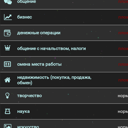
общение
пло
бизнес
пло
денежные операции
пло
общение с начальством, налоги
пло
смена места работы
пло
недвижимость (покупка, продажа,
пло
обмен)
творчество
нор
наука
нор
искусство
нор