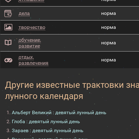
дела
норма
творчество
норма
обучение,
норма
развитие
отдых,
норма
развлечения
Другие известные трактовки зн
лунного календаря
Альберт Великий : девятый лунный день
Глоба : девятый лунный день
Зараев : девятый лунный день