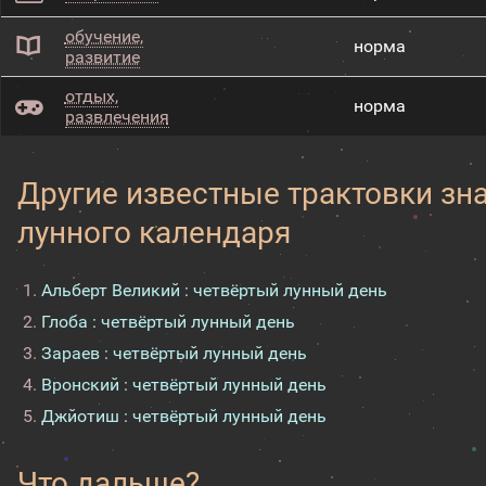
обучение,
норма
развитие
отдых,
норма
развлечения
Другие известные трактовки зн
лунного календаря
Альберт Великий : четвёртый лунный день
Глоба : четвёртый лунный день
Зараев : четвёртый лунный день
Вронский : четвёртый лунный день
Джйотиш : четвёртый лунный день
Что дальше?