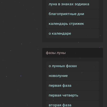
луна в знаках зодиака
благоприятные дни
календарь стрижек
о календаре
фазы луны
о лунных фазах
новолуние
первая фаза
первая четверть
вторая фаза