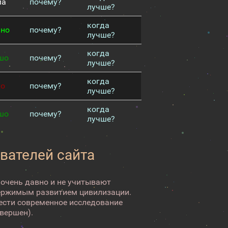
ма
почему?
лучше?
когда
чно
почему?
лучше?
когда
шо
почему?
лучше?
когда
хо
почему?
лучше?
когда
шо
почему?
лучше?
вателей сайта
 очень давно и не учитывают
ержимым развитием цивилизации.
вести современное исследование
авершен).