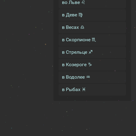
во Льве ♌
в Деве ♍
в Весах ♎
в Скорпионе ♏
в Стрельце ♐
в Козероге ♑
в Водолее ♒
в Рыбах ♓