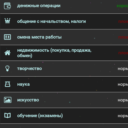
денежные операции
хоро
общение с начальством, налоги
пло
смена места работы
пло
недвижимость (покупка, продажа,
пло
обмен)
творчество
нор
наука
нор
искусство
нор
обучение (экзамены)
нор