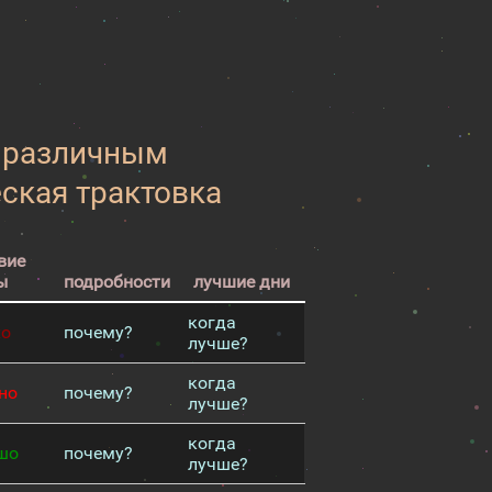
к различным
еская трактовка
вие
ы
подробности
лучшие дни
когда
хо
почему?
лучше?
когда
но
почему?
лучше?
когда
шо
почему?
лучше?