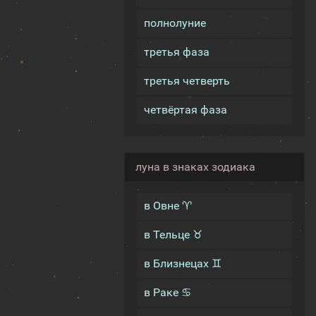
полнолуние
третья фаза
третья четверть
четвёртая фаза
луна в знаках зодиака
в Овне ♈
в Тельце ♉
в Близнецах ♊
в Раке ♋