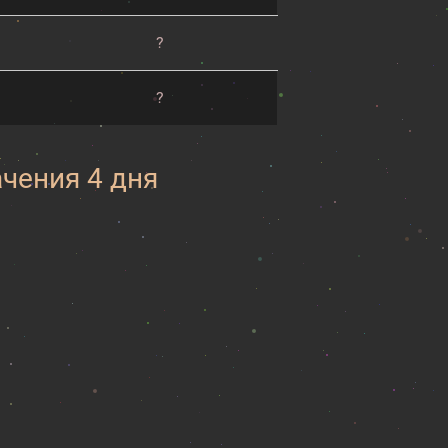
?
?
ачения 4 дня