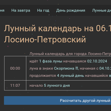
дня
На завтра
На год
День рождения
Лунные д
Лунный календарь на 06.1
Лосино-Петровский
Лунный календарь для города Лосино-Петр
идёт
1 фаза луны
начавшаяся
02.10.2024
00:00
луна в знаке
Скорпиона ♏
начиная с
04.10
продолжается
4 лунный день
начавшийся
11:07
начало
5 лунного дня
Рассчитать другой лунный