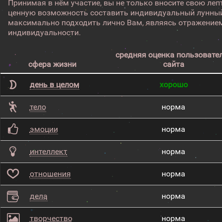
Принимая в нём участие, вы не только вносите свою лепт
ценную возможность составить индивидуальный лунный
максимально подходить лично Вам, являясь отражением
индивидуальности.
средняя оценка пользовате
сфера жизни
сайта
день в целом
хорошо
тело
норма
эмоции
норма
интеллект
норма
отношения
норма
дела
норма
творчество
норма