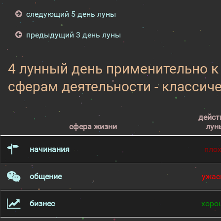
следующий 5 день луны
предыдущий 3 день луны
4 лунный день применительно 
сферам деятельности - классич
дейст
сфера жизни
лун
начинания
пло
общение
ужас
бизнес
хоро