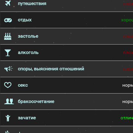
путешествия
пло
отдых
хоро
застолье
пло
алкоголь
пло
споры, выяснения отношений
пло
секс
нор
бракосочетание
нор
зачатие
отли