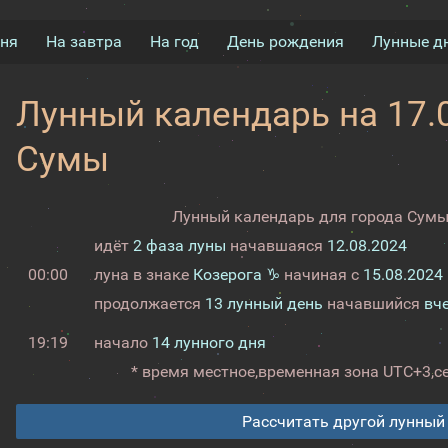
дня
На завтра
На год
День рождения
Лунные д
Лунный календарь на 17.0
Сумы
Лунный календарь для города Сумы 
идёт
2 фаза луны
начавшаяся
12.08.2024
00:00
луна в знаке
Козерога ♑
начиная с
15.08.2024
продолжается
13 лунный день
начавшийся
вч
19:19
начало
14 лунного дня
* время местное,
временная зона UTC+3,
с
Рассчитать другой лунный