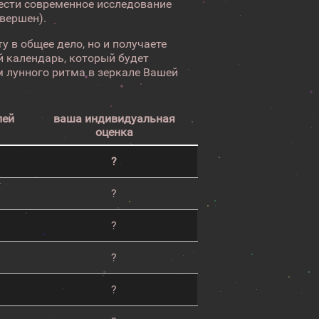
вести современное исследование
авершен).
у в общее дело, но и получаете
 календарь, который будет
 лунного ритма в зеркале Вашей
лей
ваша индивидуальная
оценка
?
?
?
?
?