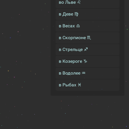
во Льве ♌
в Деве ♍
в Весах ♎
в Скорпионе ♏
в Стрельце ♐
в Козероге ♑
в Водолее ♒
в Рыбах ♓