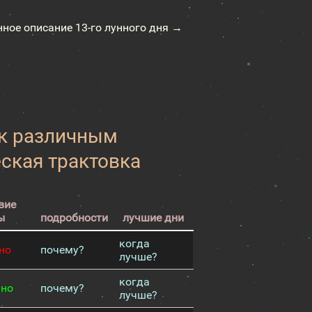
нное описание 13-го лунного дня →
 к различным
еская трактовка
вие
ы
подробности
лучшие дни
когда
но
почему?
лучше?
когда
чно
почему?
лучше?