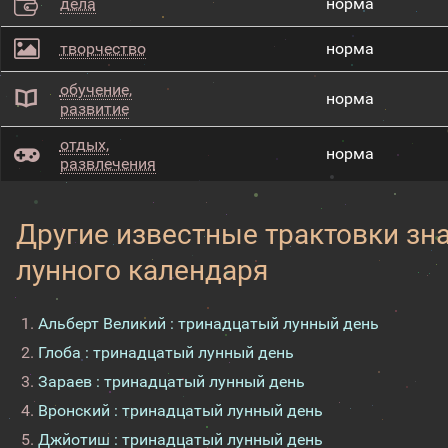
дела
норма
творчество
норма
обучение,
норма
развитие
отдых,
норма
развлечения
Другие известные трактовки зн
лунного календаря
Альберт Великий : тринадцатый лунный день
Глоба : тринадцатый лунный день
Зараев : тринадцатый лунный день
Вронский : тринадцатый лунный день
Джйотиш : тринадцатый лунный день