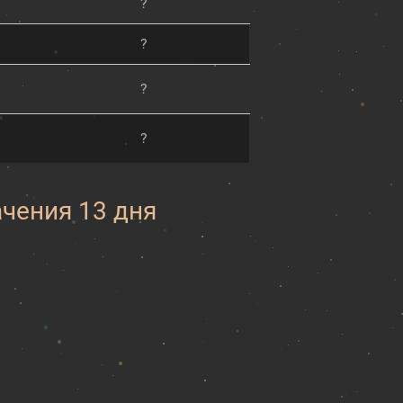
?
?
?
?
ачения 13 дня