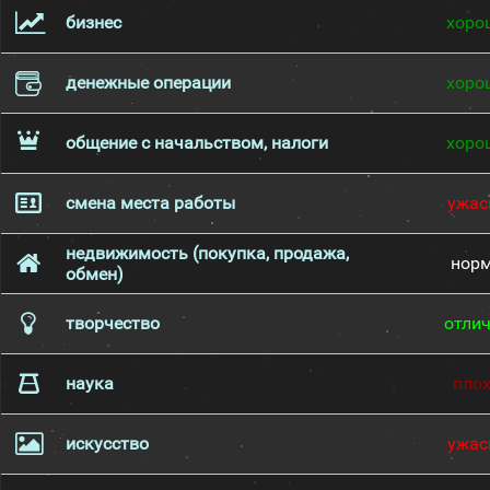
бизнес
хоро
денежные операции
хоро
общение с начальством, налоги
хоро
смена места работы
ужас
недвижимость (покупка, продажа,
нор
обмен)
творчество
отли
наука
пло
искусство
ужас