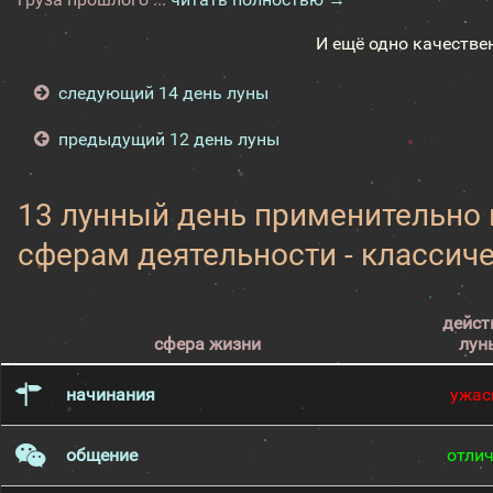
И ещё одно качестве
следующий 14 день луны
предыдущий 12 день луны
13 лунный день применительно
сферам деятельности - классич
дейст
сфера жизни
лун
начинания
ужас
общение
отли