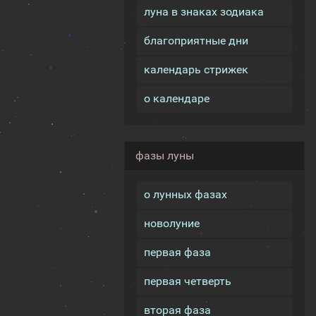
луна в знаках зодиака
благоприятные дни
календарь стрижек
о календаре
фазы луны
о лунных фазах
новолуние
первая фаза
первая четверть
вторая фаза