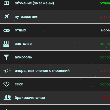
обучение (экзамены)
отли
путешествия
ужас
отдых
нор
застолье
хоро
алкоголь
хоро
споры, выяснения отношений
ужас
секс
хоро
бракосочетание
пло