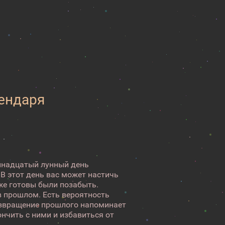
лендаря
ринадцатый лунный день
 В этот день вас может настичь
же готовы были позабыть.
в прошлом. Есть вероятность
Возвращение прошлого напоминает
нчить с ними и избавиться от