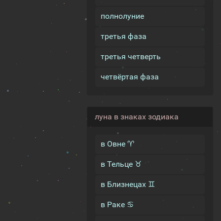
полнолуние
третья фаза
третья четверть
четвёртая фаза
луна в знаках зодиака
в Овне ♈
в Тельце ♉
в Близнецах ♊
в Раке ♋