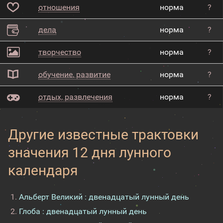
отношения
норма
?
дела
норма
?
творчество
норма
?
обучение, развитие
норма
?
отдых, развлечения
норма
?
Другие известные трактовки
значения 12 дня лунного
календаря
Альберт Великий : двенадцатый лунный день
Глоба : двенадцатый лунный день