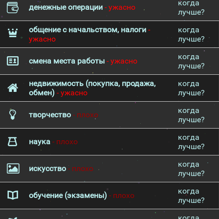
когда
денежные операции
- ужасно
лучше?
общение с начальством, налоги
-
когда
ужасно
лучше?
когда
смена места работы
- ужасно
лучше?
недвижимость (покупка, продажа,
когда
обмен)
- ужасно
лучше?
когда
творчество
- плохо
лучше?
когда
наука
- плохо
лучше?
когда
искусство
- плохо
лучше?
когда
обучение (экзамены)
- плохо
лучше?
когда