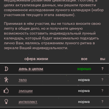
неудержимым развитием цивилизации. Поэтому, в
целях актуализации данных, мы решили провести
современное исследование лунного календаря (набор
участников текущего этапа завершен).
Принимая в нём участие, вы не только вносите свою
лепту в общее дело, но и получаете ценную
возможность составить индивидуальный лунный
календарь, который будет максимально подходить
лично Вам, являясь отражением лунного ритма в
зеркале Вашей индивидуальности.
сфера жизни
все
вы
день в целом
хорошо
?
тело
норма
?
эмоции
норма
?
интеллект
норма
?