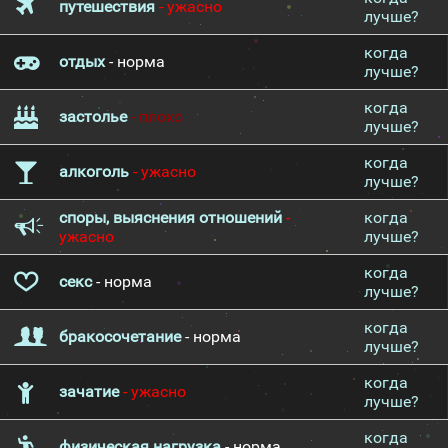
путешествия
- ужасно
лучше?
когда
отдых
- норма
лучше?
когда
застолье
- плохо
лучше?
когда
алкоголь
- ужасно
лучше?
споры, выяснения отношений
-
когда
ужасно
лучше?
когда
секс
- норма
лучше?
когда
бракосочетание
- норма
лучше?
когда
зачатие
- ужасно
лучше?
когда
физическая нагрузка
- норма