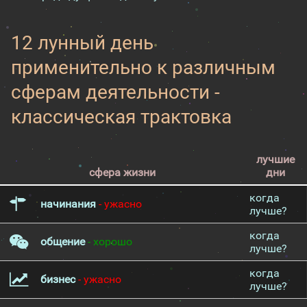
12 лунный день
применительно к различным
сферам деятельности -
классическая трактовка
лучшие
сфера жизни
дни
когда
начинания
- ужасно
лучше?
когда
общение
- хорошо
лучше?
когда
бизнес
- ужасно
лучше?