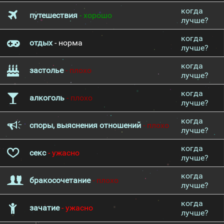
когда
путешествия
- хорошо
лучше?
когда
отдых
- норма
лучше?
когда
застолье
- плохо
лучше?
когда
алкоголь
- плохо
лучше?
когда
споры, выяснения отношений
- плохо
лучше?
когда
секс
- ужасно
лучше?
когда
бракосочетание
- плохо
лучше?
когда
зачатие
- ужасно
лучше?