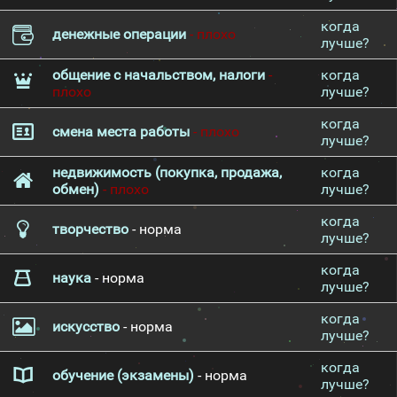
когда
денежные операции
- плохо
лучше?
общение с начальством, налоги
-
когда
плохо
лучше?
когда
смена места работы
- плохо
лучше?
недвижимость (покупка, продажа,
когда
обмен)
- плохо
лучше?
когда
творчество
- норма
лучше?
когда
наука
- норма
лучше?
когда
искусство
- норма
лучше?
когда
обучение (экзамены)
- норма
лучше?