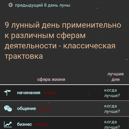
предыдущий 8 день луны
9 лунный день применительно
к различным сферам
деятельности - классическая
трактовка
лучшие
сфера жизни
дни
когда
начинания
- плохо
лучше?
когда
общение
- плохо
лучше?
когда
бизнес
- плохо
лучше?