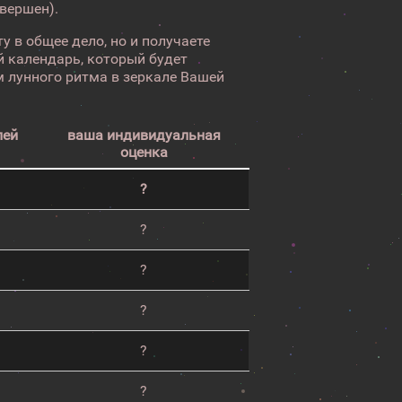
авершен).
у в общее дело, но и получаете
 календарь, который будет
 лунного ритма в зеркале Вашей
лей
ваша индивидуальная
оценка
?
?
?
?
?
?