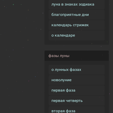
луна в знаках зодиака
благоприятные дни
календарь стрижек
о календаре
фазы луны
о лунных фазах
новолуние
первая фаза
первая четверть
вторая фаза