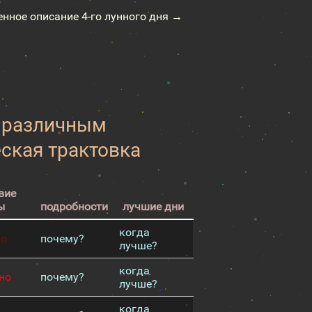
енное описание 4-го лунного дня →
к различным
еская трактовка
вие
ы
подробности
лучшие дни
когда
хо
почему?
лучше?
когда
но
почему?
лучше?
когда