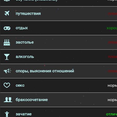
путешествия
пло
отдых
хоро
застолье
пло
алкоголь
пло
споры, выяснения отношений
пло
секс
нор
бракосочетание
нор
зачатие
отли