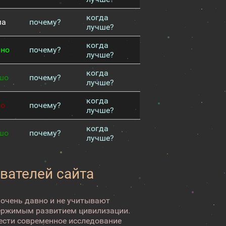
когда
ма
почему?
лучше?
когда
чно
почему?
лучше?
когда
шо
почему?
лучше?
когда
хо
почему?
лучше?
когда
шо
почему?
лучше?
вателей сайта
 очень давно и не учитывают
ержимым развитием цивилизации.
вести современное исследование