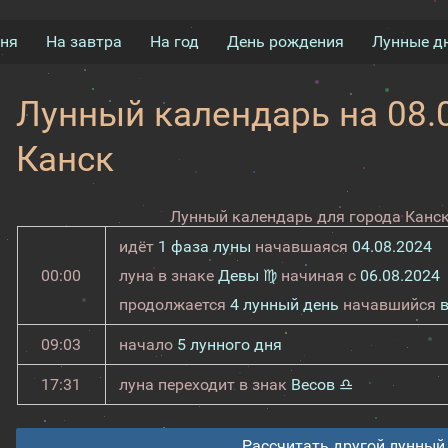
дня
На завтра
На год
День рождения
Лунные д
Лунный календарь на 08.0
Канск
Лунный календарь для города Канск
идёт
1 фаза луны
начавшаяся
04.08.2024
00:00
луна в знаке
Девы ♍
начиная с
06.08.2024
продолжается
4 лунный день
начавшийся
09:03
начало
5 лунного дня
17:31
луна переходит в знак
Весов ♎
Рассчитать другой лунный