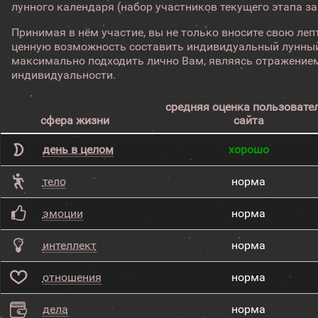
лунного календаря (набор участников текущего этапа з
Принимая в нём участие, вы не только вносите свою лепт
ценную возможность составить индивидуальный лунный
максимально подходить лично Вам, являясь отражением
индивидуальности.
средняя оценка пользовате
сфера жизни
сайта
день в целом
хорошо
тело
норма
эмоции
норма
интеллект
норма
отношения
норма
дела
норма