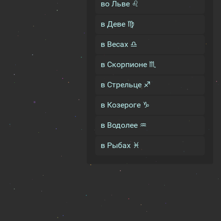
во Льве ♌
в Деве ♍
в Весах ♎
в Скорпионе ♏
в Стрельце ♐
в Козероге ♑
в Водолее ♒
в Рыбах ♓