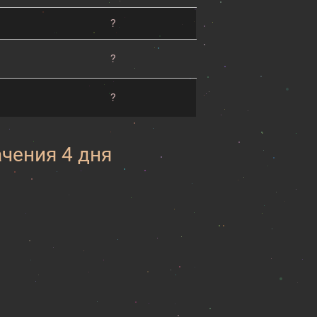
?
?
?
ачения 4 дня