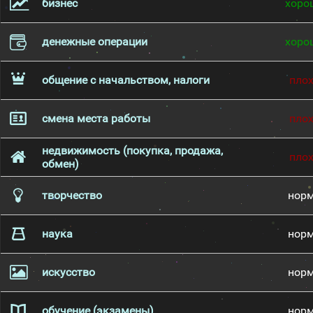
бизнес
хоро
денежные операции
хоро
общение с начальством, налоги
пло
смена места работы
пло
недвижимость (покупка, продажа,
пло
обмен)
творчество
нор
наука
нор
искусство
нор
обучение (экзамены)
нор