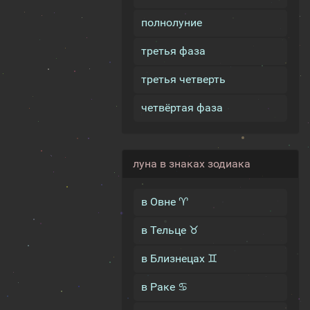
полнолуние
третья фаза
третья четверть
четвёртая фаза
луна в знаках зодиака
в Овне ♈
в Тельце ♉
в Близнецах ♊
в Раке ♋