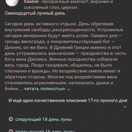
Камни
- прозрачный аметист, вороний и
соколиный глаз, циркон.
Семнадцатый лунный день
Сегодня день активного отдыха. День обретения
внутренней свободы, раскрепощенности. Устроенные
сегодня вечеринки будут иметь успех. Символ дня —
гроздь винограда, а покровительствующий бог —
Дионис, он же Вакх. В Древней Греции именно в этот
день устраивались вакханалии — празднества в честь
бога вина Диониса. Винные празднества собирали
весь город. Люди танцевали, общались, не было
стеснения и вражды. Но воздействие хмеля имеет и
обратную сторону. Многие под воздействием вина
становились агрессивными, начинались драки и
бойни ...
читать полностью →
И ещё одно качественное описание 17-го лунного дня
→
следующий 18 день луны
предыдущий 16 день луны