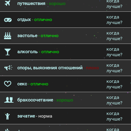
когда
путешествия
- хорошо
лучше?
когда
отдых
- отлично
лучше?
когда
застолье
- отлично
лучше?
когда
алкоголь
- отлично
лучше?
когда
споры, выяснения отношений
- плохо
лучше?
когда
секс
- отлично
лучше?
когда
бракосочетание
- хорошо
лучше?
когда
зачатие
- норма
лучше?
когда