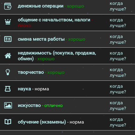
когда
денежные операции
- хорошо
лучше?
общение с начальством, налоги
-
когда
плохо
лучше?
когда
смена места работы
- хорошо
лучше?
недвижимость (покупка, продажа,
когда
обмен)
- хорошо
лучше?
когда
творчество
- хорошо
лучше?
когда
наука
- норма
лучше?
когда
искусство
- отлично
лучше?
когда
обучение (экзамены)
- норма
лучше?