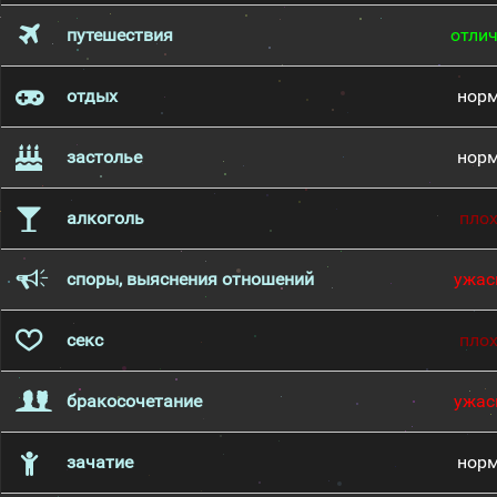
путешествия
отли
отдых
нор
застолье
нор
алкоголь
пло
споры, выяснения отношений
ужас
секс
пло
бракосочетание
ужас
зачатие
нор