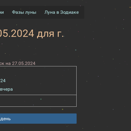
ни
Фазы луны
Луна в Зодиаке
5.2024 для г.
к на 27.05.2024
024
вчера
 день