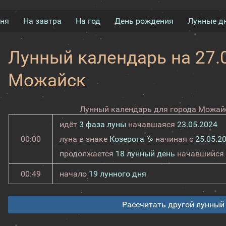
дня
На завтра
На год
День рождения
Лунные д
Лунный календарь на 27.0
Можайск
Лунный календарь для города Можайс
идёт
3 фаза луны
начавшаяся
23.05.2024
00:00
луна в знаке
Козерога ♑
начиная с
25.05.2
продолжается
18 лунный день
начавшийся
00:49
начало
19 лунного дня
Рассчитать другой лунный