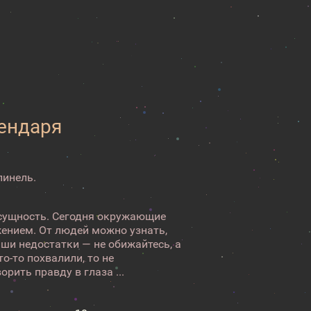
лендаря
пинель.
сущность. Сегодня окружающие
ением. От людей можно узнать,
аши недостатки — не обижайтесь, а
то-то похвалили, то не
рить правду в глаза ...