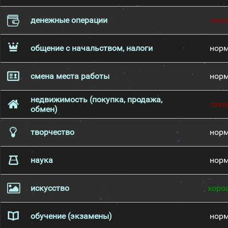
денежные операции
пло
общение с начальством, налоги
нор
смена места работы
нор
недвижимость (покупка, продажа,
пло
обмен)
творчество
нор
наука
нор
искусство
хоро
обучение (экзамены)
нор