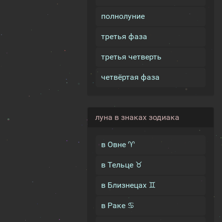
полнолуние
третья фаза
третья четверть
четвёртая фаза
луна в знаках зодиака
в Овне ♈
в Тельце ♉
в Близнецах ♊
в Раке ♋