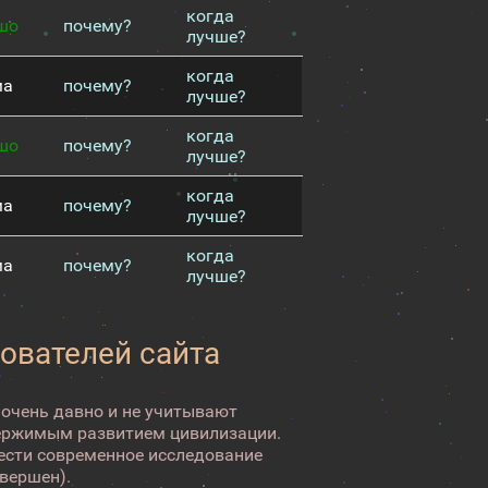
когда
шо
почему?
лучше?
когда
ма
почему?
лучше?
когда
шо
почему?
лучше?
когда
ма
почему?
лучше?
когда
ма
почему?
лучше?
зователей сайта
 очень давно и не учитывают
ержимым развитием цивилизации.
вести современное исследование
авершен).