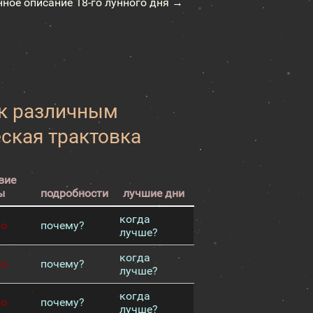
нное описание 18-го лунного дня →
 к различным
еская трактовка
вие
ы
подробности
лучшие дни
когда
хо
почему?
лучше?
когда
хо
почему?
лучше?
когда
хо
почему?
лучше?