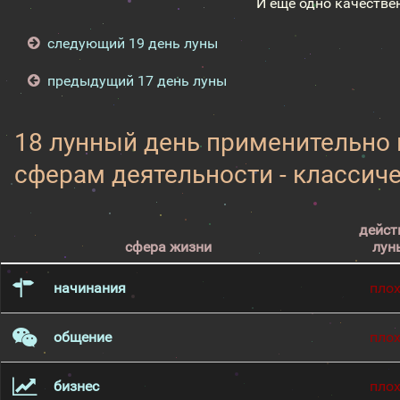
И ещё одно качестве
следующий 19 день луны
предыдущий 17 день луны
18 лунный день применительно
сферам деятельности - классич
дейст
сфера жизни
лун
начинания
пло
общение
пло
бизнес
пло