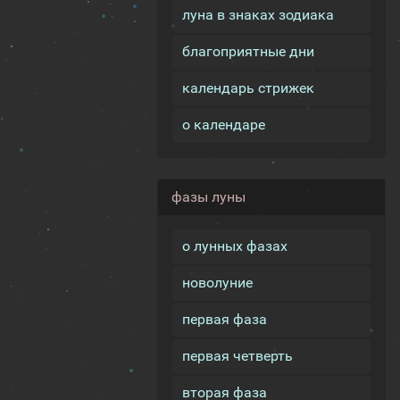
луна в знаках зодиака
благоприятные дни
календарь стрижек
о календаре
фазы луны
о лунных фазах
новолуние
первая фаза
первая четверть
вторая фаза