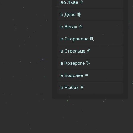
во Льве ♌
в Деве ♍
в Весах ♎
в Скорпионе ♏
в Стрельце ♐
в Козероге ♑
в Водолее ♒
в Рыбах ♓