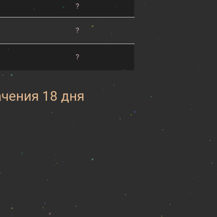
?
?
?
ачения 18 дня