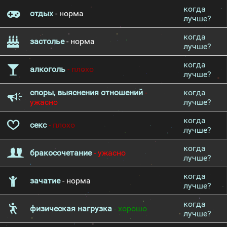
когда
отдых
- норма
лучше?
когда
застолье
- норма
лучше?
когда
алкоголь
- плохо
лучше?
споры, выяснения отношений
-
когда
ужасно
лучше?
когда
секс
- плохо
лучше?
когда
бракосочетание
- ужасно
лучше?
когда
зачатие
- норма
лучше?
когда
физическая нагрузка
- хорошо
лучше?