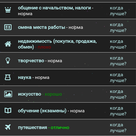
общение с начальством, налоги
-
когда
норма
лучше?
когда
смена места работы
- норма
лучше?
недвижимость (покупка, продажа,
когда
обмен)
- плохо
лучше?
когда
творчество
- норма
лучше?
когда
наука
- норма
лучше?
когда
искусство
- хорошо
лучше?
когда
обучение (экзамены)
- норма
лучше?
когда
путешествия
- отлично
лучше?