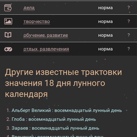
дела
норма
?
творчество
норма
?
обучение, развитие
норма
?
отдых, развлечения
норма
?
Другие известные трактовки
значения 18 дня лунного
календаря
Альберт Великий : восемнадцатый лунный день
Глоба : восемнадцатый лунный день
Зараев : восемнадцатый лунный день
Вронский : восемнадцатый лунный день