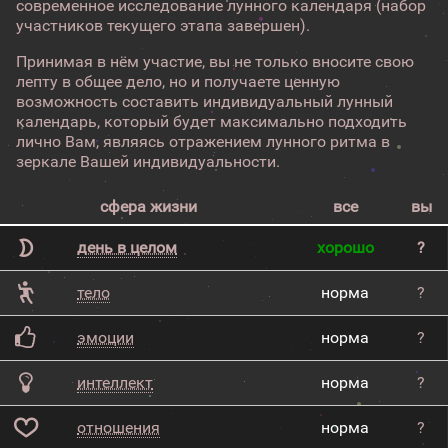
современное исследование лунного календаря (набор
участников текущего этапа завершен).
Принимая в нём участие, вы не только вносите свою
лепту в общее дело, но и получаете ценную
возможность составить индивидуальный лунный
календарь, который будет максимально подходить
лично Вам, являясь отражением лунного ритма в
зеркале Вашей индивидуальности.
сфера жизни
все
вы
день в целом
хорошо
?
тело
норма
?
эмоции
норма
?
интеллект
норма
?
отношения
норма
?