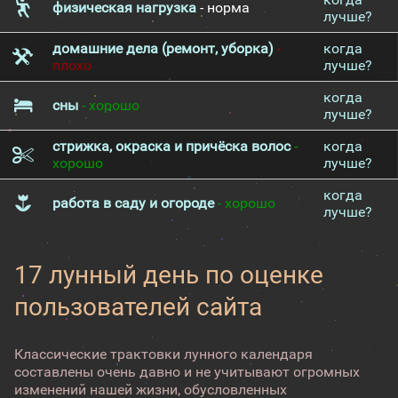
физическая нагрузка
- норма
лучше?
домашние дела (ремонт, уборка)
-
когда
плохо
лучше?
когда
сны
- хорошо
лучше?
стрижка, окраска и причёска волос
-
когда
хорошо
лучше?
когда
работа в саду и огороде
- хорошо
лучше?
17 лунный день по оценке
пользователей сайта
Классические трактовки лунного календаря
составлены очень давно и не учитывают огромных
изменений нашей жизни, обусловленных