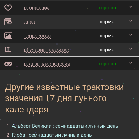
отношения
хорошо
?
дела
норма
?
творчество
норма
?
обучение, развитие
норма
?
отдых, развлечения
хорошо
?
Другие известные трактовки
значения 17 дня лунного
календаря
Альберт Великий : семнадцатый лунный день
Глоба : семнадцатый лунный день