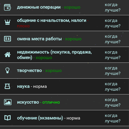
когда
денежные операции
- хорошо
лучше?
общение с начальством, налоги
-
когда
плохо
лучше?
когда
смена места работы
- хорошо
лучше?
недвижимость (покупка, продажа,
когда
обмен)
- хорошо
лучше?
когда
творчество
- хорошо
лучше?
когда
наука
- норма
лучше?
когда
искусство
- отлично
лучше?
когда
обучение (экзамены)
- норма
лучше?