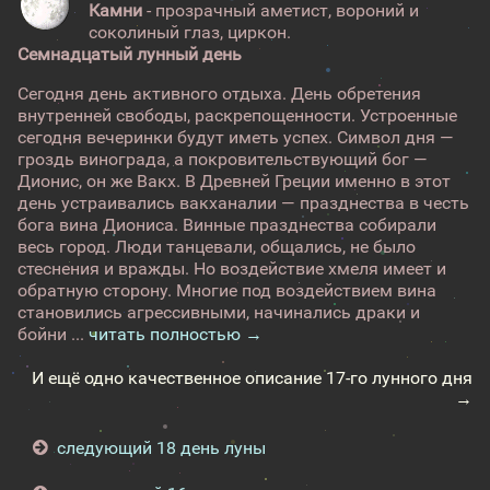
Камни
- прозрачный аметист, вороний и
соколиный глаз, циркон.
Семнадцатый лунный день
Сегодня день активного отдыха. День обретения
внутренней свободы, раскрепощенности. Устроенные
сегодня вечеринки будут иметь успех. Символ дня —
гроздь винограда, а покровительствующий бог —
Дионис, он же Вакх. В Древней Греции именно в этот
день устраивались вакханалии — празднества в честь
бога вина Диониса. Винные празднества собирали
весь город. Люди танцевали, общались, не было
стеснения и вражды. Но воздействие хмеля имеет и
обратную сторону. Многие под воздействием вина
становились агрессивными, начинались драки и
бойни ...
читать полностью →
И ещё одно качественное описание 17-го лунного дня
→
следующий 18 день луны