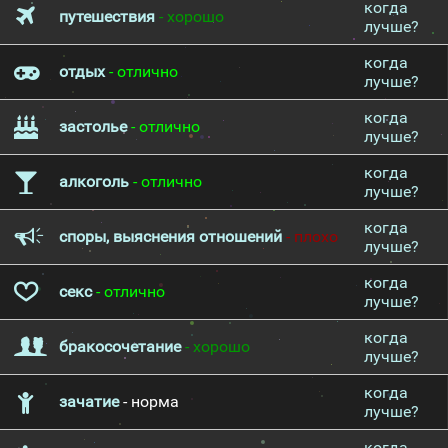
когда
путешествия
- хорошо
лучше?
когда
отдых
- отлично
лучше?
когда
застолье
- отлично
лучше?
когда
алкоголь
- отлично
лучше?
когда
споры, выяснения отношений
- плохо
лучше?
когда
секс
- отлично
лучше?
когда
бракосочетание
- хорошо
лучше?
когда
зачатие
- норма
лучше?
когда