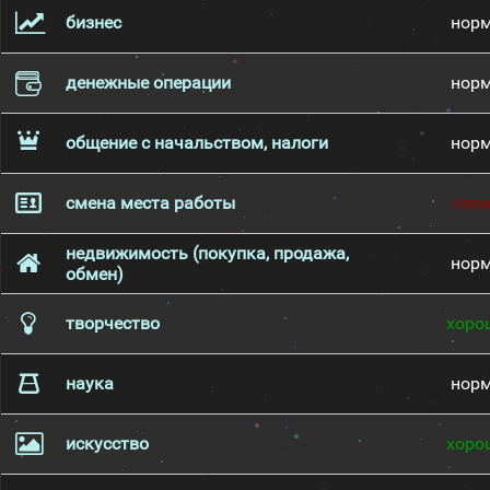
бизнес
нор
денежные операции
нор
общение с начальством, налоги
нор
смена места работы
пло
недвижимость (покупка, продажа,
нор
обмен)
творчество
хоро
наука
нор
искусство
хоро