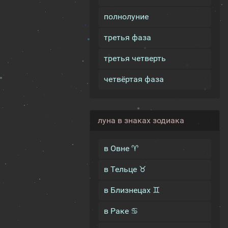
полнолуние
третья фаза
третья четверть
четвёртая фаза
луна в знаках зодиака
в Овне ♈
в Тельце ♉
в Близнецах ♊
в Раке ♋