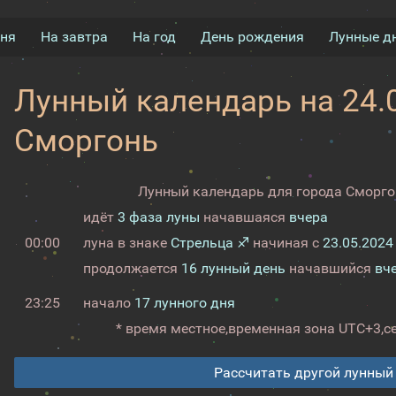
дня
На завтра
На год
День рождения
Лунные д
Лунный календарь на 24.0
Сморгонь
Лунный календарь для города Сморгон
идёт
3 фаза луны
начавшаяся
вчера
00:00
луна в знаке
Стрельца ♐
начиная с
23.05.2024
продолжается
16 лунный день
начавшийся
вч
23:25
начало
17 лунного дня
* время местное,
временная зона UTC+3,
с
Рассчитать другой лунный