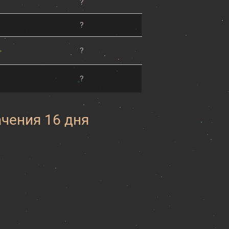
?
?
?
?
ачения 16 дня