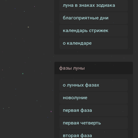
луна в знаках зодиака
благоприятные дни
календарь стрижек
о календаре
фазы луны
о лунных фазах
новолуние
первая фаза
первая четверть
вторая фаза