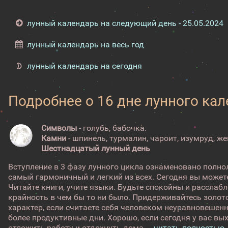
лунный календарь на следующий день - 25.05.2024
лунный календарь на весь год
лунный календарь на сегодня
Подробнее о 16 дне лунного ка
Символы
- голубь, бабочка.
Камни
- шпинель, турмалин, чароит, изумруд, же
Шестнадцатый лунный день
Вступление в 3 фазу лунного цикла ознаменовано полн
самый гармоничный и легкий из всех. Сегодня вы можете
Читайте книги, учите языки. Будьте спокойны и расслаб
крайность в чем бы то ни было. Придерживайтесь золот
характер, если считаете себя человеком неуравновешенн
более продуктивные дни. Хорошо, если сегодня у вас вы
отложить работу и отдохнуть дома ...
читать полностью