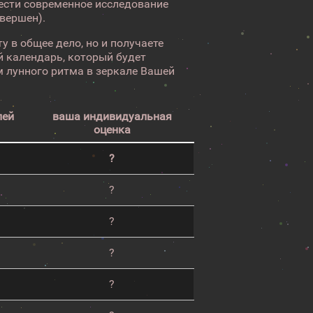
вести современное исследование
авершен).
у в общее дело, но и получаете
 календарь, который будет
 лунного ритма в зеркале Вашей
лей
ваша индивидуальная
оценка
?
?
?
?
?