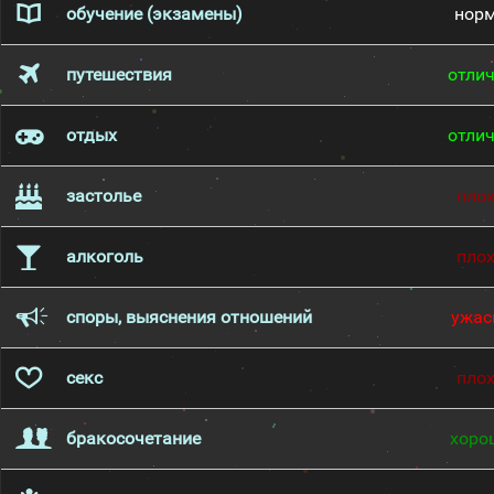
обучение (экзамены)
нор
путешествия
отли
отдых
отли
застолье
пло
алкоголь
пло
споры, выяснения отношений
ужас
секс
пло
бракосочетание
хоро