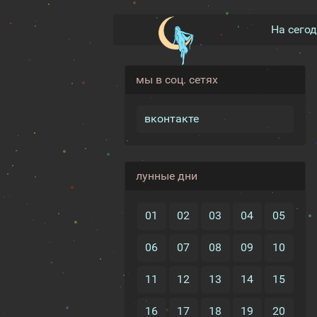
На сего
мы в соц. сетях
вконтакте
лунные дни
01
02
03
04
05
06
07
08
09
10
11
12
13
14
15
16
17
18
19
20