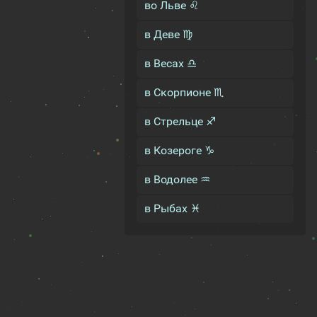
во Льве ♌
в Деве ♍
в Весах ♎
в Скорпионе ♏
в Стрельце ♐
в Козероге ♑
в Водолее ♒
в Рыбах ♓