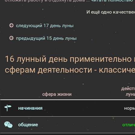
И ещё одно качестве
следующий 17 день луны
предыдущий 15 день луны
16 лунный день применительно
сферам деятельности - классич
дейст
сфера жизни
лун
начинания
нор
общение
отли