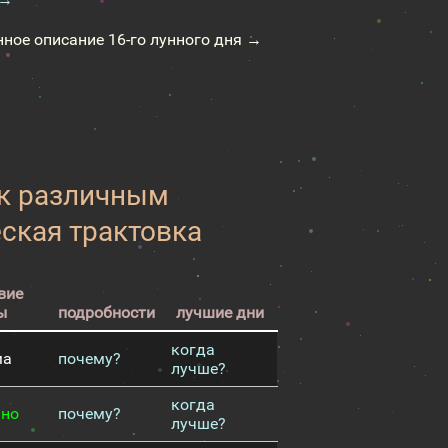
нное описание 16-го лунного дня →
 к различным
еская трактовка
вие
ы
подробности
лучшие дни
когда
ма
почему?
лучше?
когда
чно
почему?
лучше?