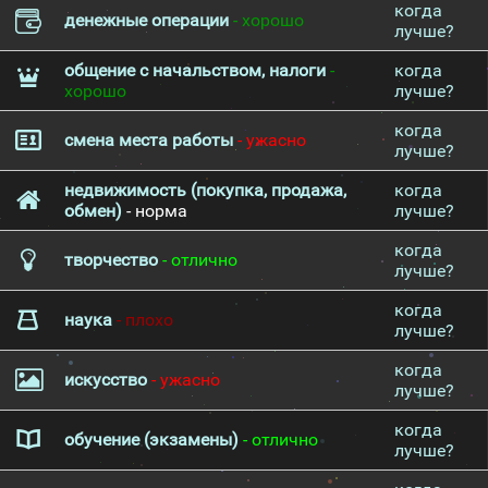
когда
денежные операции
- хорошо
лучше?
общение с начальством, налоги
-
когда
хорошо
лучше?
когда
смена места работы
- ужасно
лучше?
недвижимость (покупка, продажа,
когда
обмен)
- норма
лучше?
когда
творчество
- отлично
лучше?
когда
наука
- плохо
лучше?
когда
искусство
- ужасно
лучше?
когда
обучение (экзамены)
- отлично
лучше?